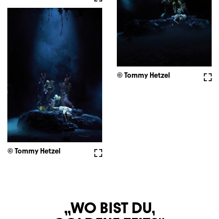
© Tommy Hetzel
Full
© Tommy Hetzel
Fullscreen
WO BIST DU,