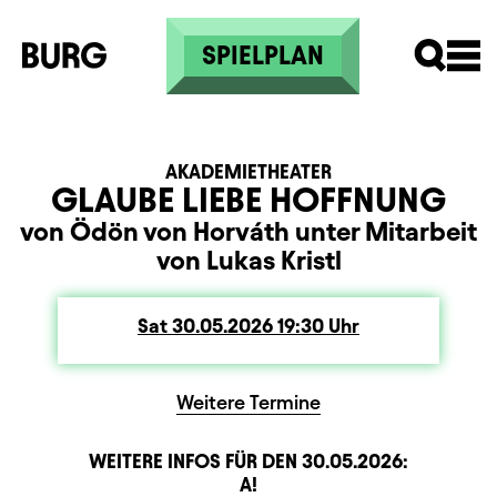
Skip to main content
SPIELPLAN
AKADEMIETHEATER
GLAUBE LIEBE HOFFNUNG
von Ödön von Horváth unter Mitarbeit
von Lukas Kristl
Sat
Saturday
30.05.2026
19:30
Uhr
Weitere Termine
WEITERE INFOS FÜR DEN
30.05.2026
:
Sitzplan
Beschreibung
Information
A!