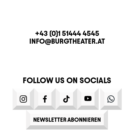
CONTACT
TELEPHONE
+43 (0)1 51444 4545
E-MAIL
INFO@BURGTHEATER.AT
FOLLOW US ON SOCIALS
INSTAGRAM
FACEBOOK
TIKTOK
YOUTUBE
WHATS
NEWSLETTER ABONNIEREN