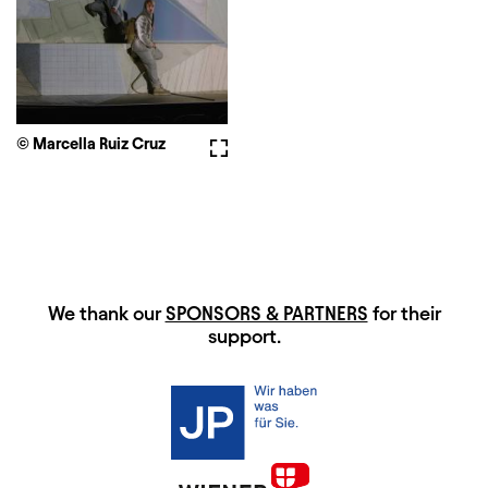
© Marcella Ruiz Cruz
Fullscreen
HAUPTSPONSOREN
We thank our
SPONSORS & PARTNERS
for their
support.