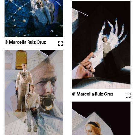
© Marcella Ruiz Cruz
Fullscreen
© Marcella Ruiz Cruz
Full