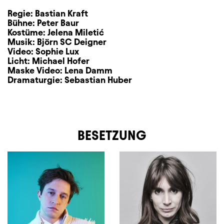
Regie:
Bastian Kraft
Bühne:
Peter Baur
Kostüme:
Jelena Miletić
Musik:
Björn SC Deigner
Video:
Sophie Lux
Licht:
Michael Hofer
Maske Video:
Lena Damm
Dramaturgie:
Sebastian Huber
BESETZUNG