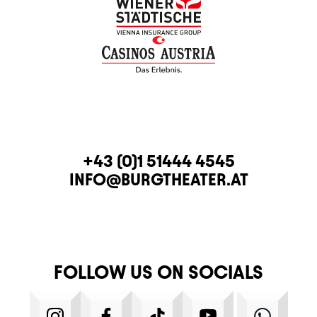
CONTACT
TELEPHONE
+43 (0)1 51444 4545
E-MAIL
INFO@BURGTHEATER.AT
FOLLOW US ON SOCIALS
INSTAGRAM
FACEBOOK
TIKTOK
YOUTUBE
WHATS