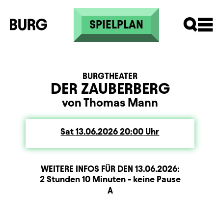
Skip to main content
SPIELPLAN
BURGTHEATER
DER ZAUBERBERG
von Thomas Mann
Sat
Saturday
13.06.2026
20:00
Uhr
WEITERE INFOS FÜR DEN
13.06.2026
:
Dauer und Pausen
Beschreibung
Information
2 Stunden 10 Minuten - keine Pause
Sitzplan
A
Zusatzinformation