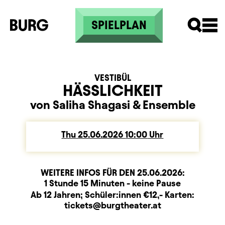
Skip to main content
SPIELPLAN
VESTIBÜL
HÄSSLICHKEIT
von Saliha Shagasi
&
Ensemble
Thu
Thursday
25.06.2026
10:00
Uhr
WEITERE INFOS FÜR DEN
25.06.2026
:
Dauer und Pausen
Beschreibung
Information
1 Stunde 15 Minuten - keine Pause
Zusatzinformation
Ab 12 Jahren; Schüler:innen €12,- Karten:
tickets@burgtheater.at