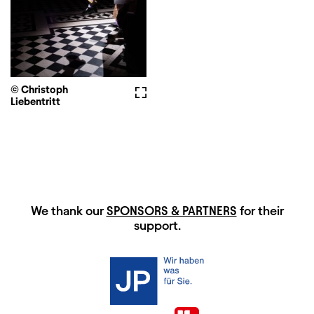
© Christoph
Fullscreen
Liebentritt
HAUPTSPONSOREN
We thank our
SPONSORS & PARTNERS
for their
support.