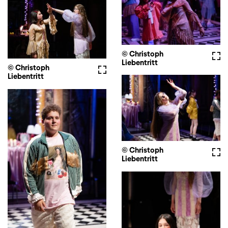
© Christoph
Full
Liebentritt
© Christoph
Fullscreen
Liebentritt
© Christoph
Full
Liebentritt