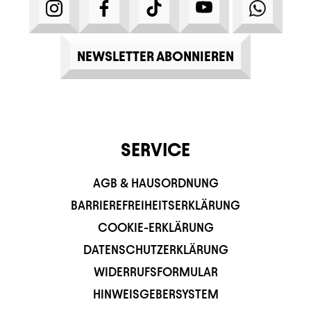
INSTAGRAM
FACEBOOK
TIKTOK
YOUTUBE
WHATS
NEWSLETTER ABONNIEREN
SERVICE
AGB & HAUSORDNUNG
BARRIEREFREIHEITSERKLÄRUNG
COOKIE-ERKLÄRUNG
DATENSCHUTZERKLÄRUNG
WIDERRUFSFORMULAR
HINWEISGEBERSYSTEM