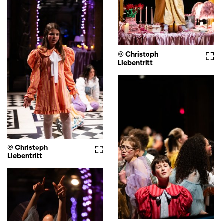
© Christoph
Full
Liebentritt
© Christoph
Fullscreen
Liebentritt