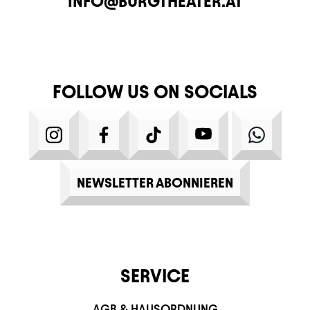
E-MAIL
INFO@BURGTHEATER.AT
FOLLOW US ON SOCIALS
INSTAGRAM
FACEBOOK
TIKTOK
YOUTUBE
WHATS
NEWSLETTER ABONNIEREN
SERVICE
AGB & HAUSORDNUNG