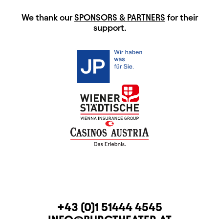
HAUPTSPONSOREN
We thank our
SPONSORS & PARTNERS
for their
support.
CONTACT
TELEPHONE
+43 (0)1 51444 4545