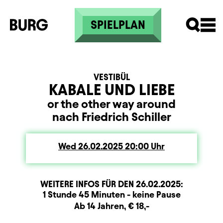
Skip to main content
SPIELPLAN
VESTIBÜL
KABALE UND LIEBE
or the other way around
nach Friedrich Schiller
Wed
Wednesday
26.02.2025
20:00
Uhr
WEITERE INFOS FÜR DEN
26.02.2025
:
Dauer und Pausen
Beschreibung
Information
1 Stunde 45 Minuten - keine Pause
Zusatzinformation
Ab 14 Jahren, € 18,-