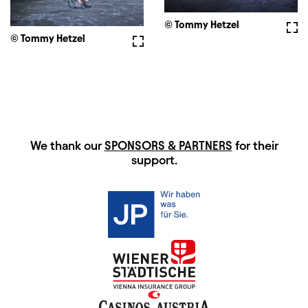
© Tommy Hetzel
Full
© Tommy Hetzel
Fullscreen
HAUPTSPONSOREN
We thank our
SPONSORS & PARTNERS
for their
support.