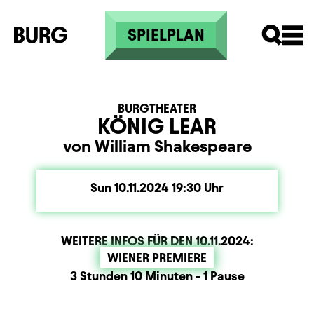
Skip to main content
SPIELPLAN
BURGTHEATER
KÖNIG LEAR
von William Shakespeare
Sun
Sunday
10.11.2024
19:30
Uhr
WEITERE INFOS FÜR DEN
10.11.2024
:
WIENER PREMIERE
Dauer und Pausen
Beschreibung
Information
3 Stunden 10 Minuten - 1 Pause
Zusatzinformation