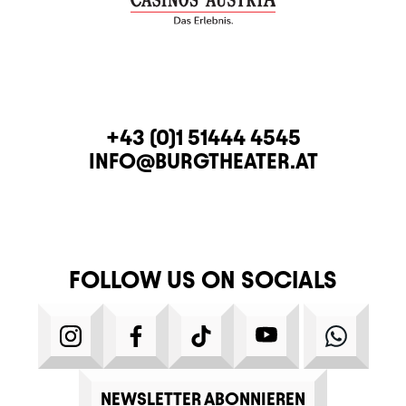
CONTACT
TELEPHONE
+43 (0)1 51444 4545
E-MAIL
INFO@BURGTHEATER.AT
FOLLOW US ON SOCIALS
INSTAGRAM
FACEBOOK
TIKTOK
YOUTUBE
WHATS
NEWSLETTER ABONNIEREN