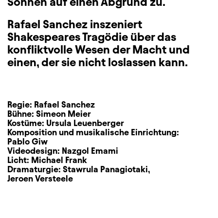
Söhnen auf einen Abgrund zu.
Rafael Sanchez inszeniert
Shakespeares Tragödie über das
konfliktvolle Wesen der Macht und
einen, der sie nicht loslassen kann.
Regie:
Rafael Sanchez
Bühne:
Simeon Meier
Kostüme:
Ursula Leuenberger
Komposition und musikalische Einrichtung:
Pablo Giw
Videodesign:
Nazgol Emami
Licht:
Michael Frank
Dramaturgie:
Stawrula Panagiotaki
,
Jeroen Versteele