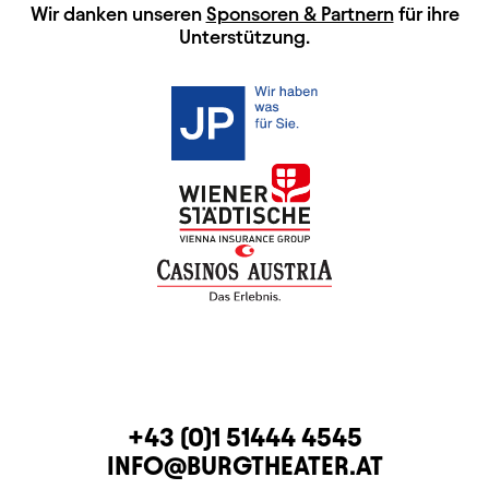
HAUPTSPONSOREN
Wir danken unseren
Sponsoren & Partnern
für ihre
Unterstützung.
KONTAKT
TELEFON
+43 (0)1 51444 4545
E-MAIL
INFO@BURGTHEATER.AT