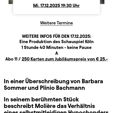
Mi.
Mittwoch
17.12.2025
19:30
Uhr
Weitere Termine
WEITERE INFOS FÜR DEN
17.12.2025
:
Produktionspartner
Beschreibung
Information
Eine Produktion des Schauspiel Köln
Dauer und Pausen
1 Stunde 40 Minuten - keine Pause
Sitzplan
A
Zusatzinformation
Abo 11 /
250 Karten zum Jubiläumspreis von € 25,-
In einer Überschreibung von Barbara
Sommer und Plinio Bachmann
In seinem berühmten Stück
beschreibt Molière das Verhältnis
eines selbstmitleidigen Hypochonders