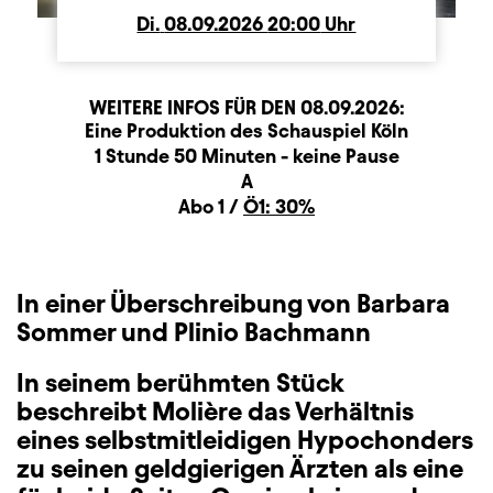
Di.
Dienstag
08.09.2026
20:00
Uhr
WEITERE INFOS FÜR DEN
08.09.2026
:
Produktionspartner
Beschreibung
Information
Eine Produktion des Schauspiel Köln
Dauer und Pausen
1 Stunde 50 Minuten - keine Pause
Sitzplan
A
Zusatzinformation
Abo 1 /
Ö1: 30%
In einer Überschreibung von Barbara
Sommer und Plinio Bachmann
In seinem berühmten Stück
beschreibt Molière das Verhältnis
eines selbstmitleidigen Hypochonders
zu seinen geldgierigen Ärzten als eine