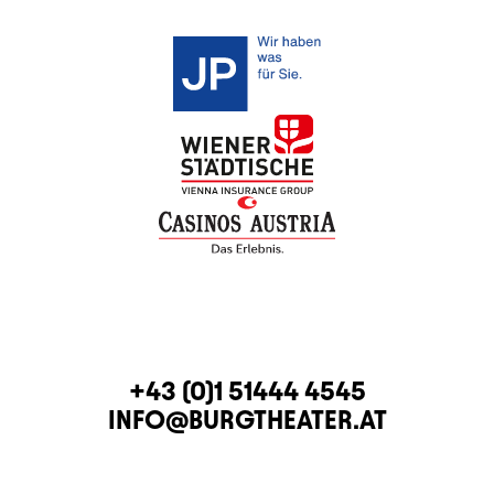
KONTAKT
TELEFON
+43 (0)1 51444 4545
E-MAIL
INFO@BURGTHEATER.AT