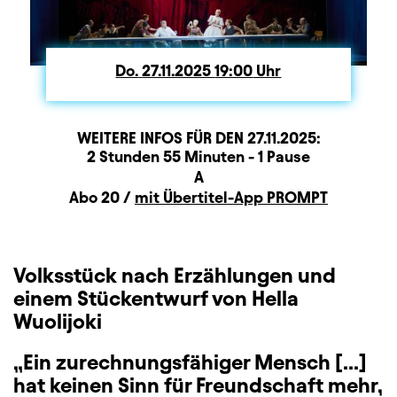
Do.
Donnerstag
27.11.2025
19:00
Uhr
WEITERE INFOS FÜR DEN
27.11.2025
:
Dauer und Pausen
Beschreibung
Information
2 Stunden 55 Minuten - 1 Pause
Sitzplan
A
Zusatzinformation
Abo 20 /
mit Übertitel-App PROMPT
Volksstück nach Erzählungen und
einem Stückentwurf von Hella
Wuolijoki
„Ein zurechnungsfähiger Mensch […]
hat keinen Sinn für Freundschaft mehr,