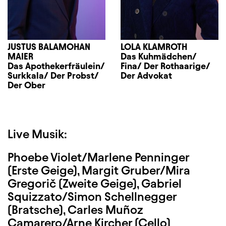
JUSTUS BALAMOHAN
LOLA KLAMROTH
MAIER
Das Kuhmädchen/
Das Apothekerfräulein/
Fina/ Der Rothaarige/
Surkkala/ Der Probst/
Der Advokat
Der Ober
Live Musik:
Phoebe Violet/Marlene Penninger
(Erste Geige), Margit Gruber/Mira
Gregorič (Zweite Geige), Gabriel
Squizzato/Simon Schellnegger
(Bratsche), Carles Muñoz
Camarero/Arne Kircher (Cello)