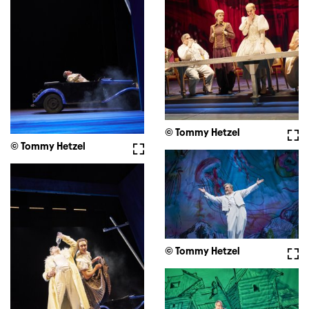
© Tommy Hetzel
Voll
© Tommy Hetzel
Vollbild
© Tommy Hetzel
Voll