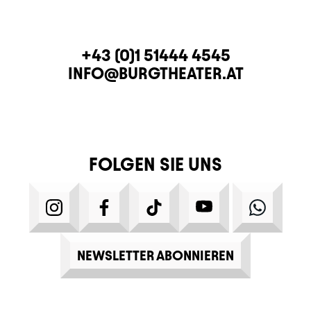
KONTAKT
TELEFON
+43 (0)1 51444 4545
E-MAIL
INFO@BURGTHEATER.AT
FOLGEN SIE UNS
INSTAGRAM
FACEBOOK
TIKTOK
YOUTUBE
WHATS
NEWSLETTER ABONNIEREN