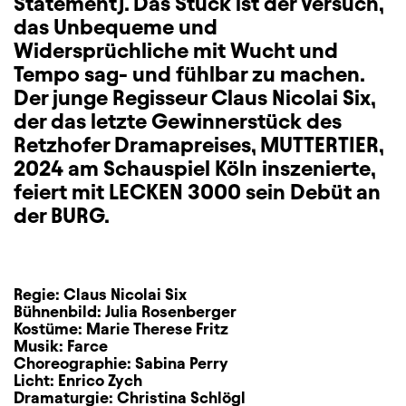
Statement). Das Stück ist der Versuch,
das Unbequeme und
Widersprüchliche mit Wucht und
Tempo sag- und fühlbar zu machen.
Der junge Regisseur Claus Nicolai Six,
der das letzte Gewinnerstück des
Retzhofer Dramapreises, MUTTERTIER,
2024 am Schauspiel Köln inszenierte,
feiert mit LECKEN 3000 sein Debüt an
der BURG.
Regie:
Claus Nicolai Six
Bühnenbild:
Julia Rosenberger
Kostüme:
Marie Therese Fritz
Musik:
Farce
Choreographie:
Sabina Perry
Licht:
Enrico Zych
Dramaturgie:
Christina Schlögl