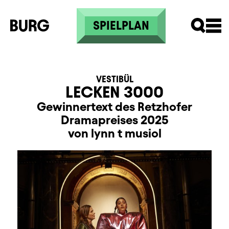
Direkt zum Inhalt
SPIELPLAN
VESTIBÜL
LECKEN 3000
Gewinnertext des Retzhofer
Dramapreises 2025
von lynn t musiol