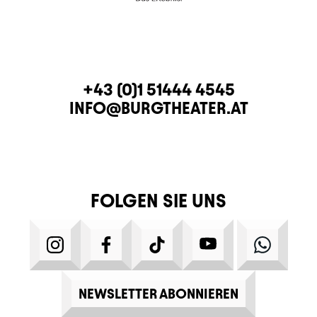
KONTAKT
TELEFON
+43 (0)1 51444 4545
E-MAIL
INFO@BURGTHEATER.AT
FOLGEN SIE UNS
INSTAGRAM
FACEBOOK
TIKTOK
YOUTUBE
WHATS
NEWSLETTER ABONNIEREN