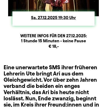
Sa.
Samstag
27.12.2025
19:30
Uhr
WEITERE INFOS FÜR DEN
27.12.2025
:
Dauer und Pausen
Beschreibung
Information
1 Stunde 15 Minuten - keine Pause
Zusatzinformation
€ 18,-
Eine unerwartete SMS ihrer früheren
Lehrerin Ute bringt Ari aus dem
Gleichgewicht. Vor über zehn Jahren
verband die beiden ein enges
Verhältnis, das Ari bis heute nicht
loslässt. Nun, Ende zwanzig, beginnt
sie, im Kreis ihrer Freund:innen und in