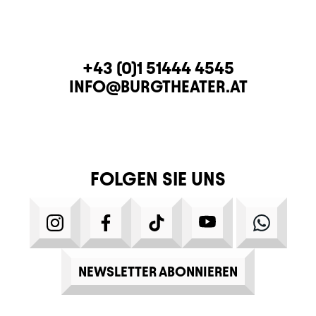
KONTAKT
TELEFON
+43 (0)1 51444 4545
E-MAIL
INFO@BURGTHEATER.AT
FOLGEN SIE UNS
INSTAGRAM
FACEBOOK
TIKTOK
YOUTUBE
WHATS
NEWSLETTER ABONNIEREN