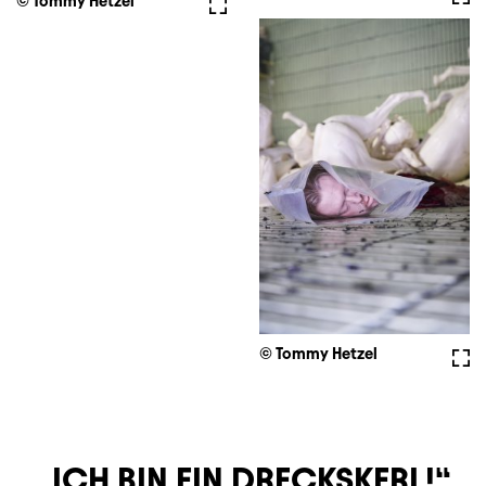
© Tommy Hetzel
Vollbild
© Tommy Hetzel
Voll
ICH BIN EIN DRECKSKERL!