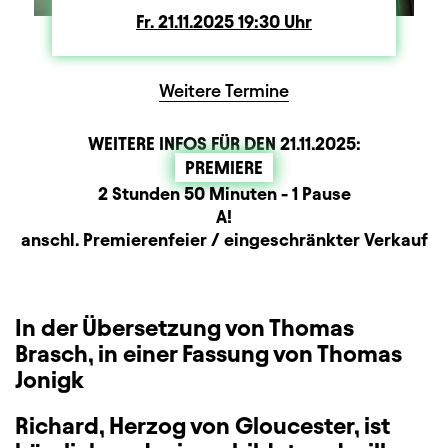
Fr.
Freitag
21.11.2025
19:30
Uhr
Weitere Termine
WEITERE INFOS FÜR DEN
21.11.2025
:
PREMIERE
Dauer und Pausen
Beschreibung
Information
2 Stunden 50 Minuten - 1 Pause
Sitzplan
A!
Zusatzinformation
anschl. Premierenfeier / eingeschränkter Verkauf
In der Übersetzung von Thomas
Brasch, in einer Fassung von Thomas
Jonigk
Richard, Herzog von Gloucester, ist