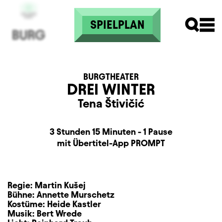
Direkt zum Inhalt
SPIELPLAN
BURGTHEATER
DREI WINTER
Tena Štivičić
Dauer und Pausen
Beschreibung
Information
3 Stunden 15 Minuten - 1 Pause
Zusatzinformation
mit Übertitel-App PROMPT
Regie:
Martin Kušej
Bühne:
Annette Murschetz
Kostüme:
Heide Kastler
Musik:
Bert Wrede