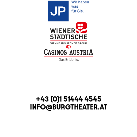
KONTAKT
TELEFON
+43 (0)1 51444 4545
E-MAIL
INFO@BURGTHEATER.AT