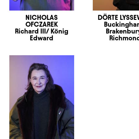
NICHOLAS
DÖRTE LYSSE
OFCZAREK
Buckingha
Richard III/ König
Brakenbur
Edward
Richmon