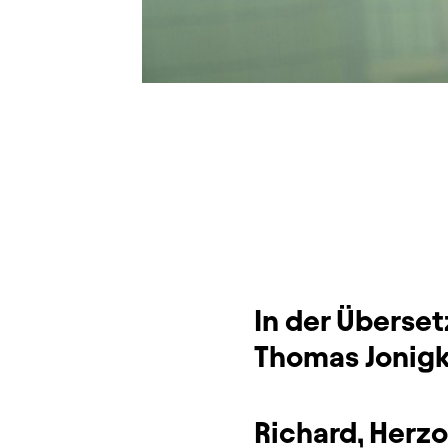
Dauer und Pausen
Beschreibung
Info
In der Überset
Thomas Jonig
Richard, Herzo