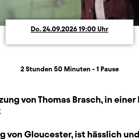
Do.
Donnerstag
24.09.2026
19:00
Uhr
rmation
2 Stunden 50 Minuten - 1 Pause
zung von Thomas Brasch, in einer
k
g von Gloucester, ist hässlich un