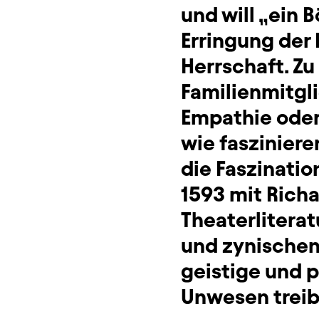
und will „ein B
Erringung der
Herrschaft. Z
Familienmitgli
Empathie oder
wie fasziniere
die Faszinatio
1593 mit Richa
Theaterliterat
und zynischen 
geistige und p
Unwesen treib