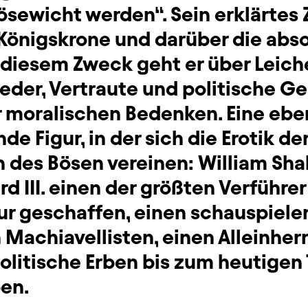
ösewicht werden“. Sein erklärtes Z
 Königskrone und darüber die abs
u diesem Zweck geht er über Leich
eder, Vertraute und politische Geg
 moralischen Bedenken. Eine ebe
nde Figur, in der sich die Erotik d
n des Bösen vereinen: William Sh
rd III. einen der größten Verführer
ur geschaffen, einen schauspieler
Machiavellisten, einen Alleinher
olitische Erben bis zum heutigen 
en.