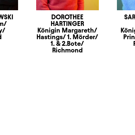
WSKI
DOROTHEE
SAR
m/
HARTINGER
y/
Königin Margareth/
Köni
d
Hastings/ 1. Mörder/
Pri
1. & 2.Bote/
Richmond