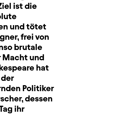
iel ist die
olute
en und tötet
ner, frei von
nso brutale
er Macht und
akespeare hat
 der
nden Politiker
rscher, dessen
Tag ihr