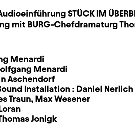
e Audioeinführung STÜCK IM ÜBERB
ung mit BURG-Chefdramaturg Tho
ng Menardi
olfgang Menardi
in Aschendorf
ound Installation :
Daniel Nerlich
es Traun
,
Max Wesener
Loran
Thomas Jonigk