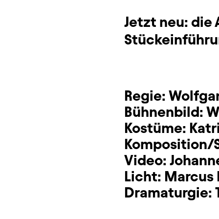
Jetzt neu: di
Stückeinführ
Regie:
Wolfga
Bühnenbild:
W
Kostüme:
Katr
Komposition/S
Video:
Johann
Licht:
Marcus 
Dramaturgie: