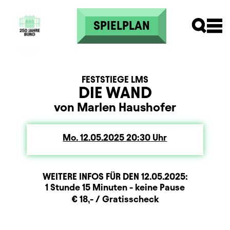
Direkt zum Inhalt
SPIELPLAN
FESTSTIEGE LMS
DIE WAND
von Marlen Haushofer
Mo.
Montag
12.05.2025
20:30
Uhr
WEITERE INFOS FÜR DEN
12.05.2025
:
Dauer und Pausen
Beschreibung
Information
1 Stunde 15 Minuten - keine Pause
Zusatzinformation
€ 18,- / Gratisscheck