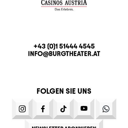
KONTAKT
TELEFON
+43 (0)1 51444 4545
E-MAIL
INFO@BURGTHEATER.AT
FOLGEN SIE UNS
INSTAGRAM
FACEBOOK
TIKTOK
YOUTUBE
WHATS