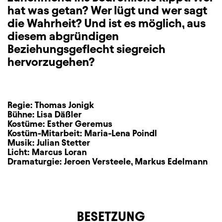
hat was getan? Wer lügt und wer sagt
die Wahrheit? Und ist es möglich, aus
diesem abgründigen
Beziehungsgeflecht siegreich
hervorzugehen?
Regie:
Thomas Jonigk
Bühne:
Lisa Däßler
Kostüme:
Esther Geremus
Kostüm-Mitarbeit:
Maria-Lena Poindl
Musik:
Julian Stetter
Licht:
Marcus Loran
Dramaturgie:
Jeroen Versteele
,
Markus Edelmann
BESETZUNG