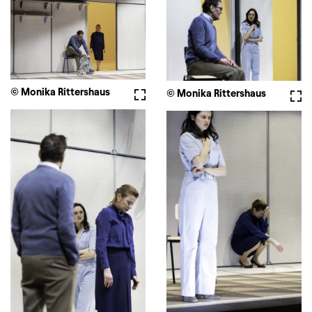
© Monika Rittershaus
Vollbild
© Monika Rittershaus
Voll