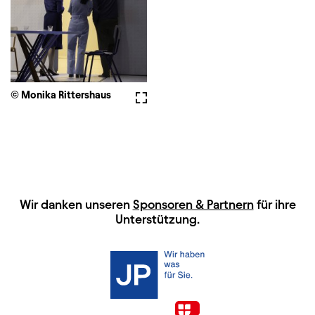
© Monika Rittershaus
Vollbild
HAUPTSPONSOREN
Wir danken unseren
Sponsoren & Partnern
für ihre
Unterstützung.