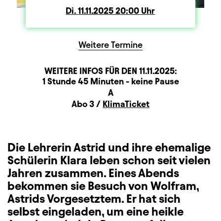
Di.
Dienstag
11.11.2025
20:00
Uhr
Weitere Termine
WEITERE INFOS FÜR DEN
11.11.2025
:
Dauer und Pausen
Beschreibung
Information
1 Stunde 45 Minuten - keine Pause
Sitzplan
A
Zusatzinformation
Abo 3 /
KlimaTicket
Die Lehrerin Astrid und ihre ehemalige
Schülerin Klara leben schon seit vielen
Jahren zusammen. Eines Abends
bekommen sie Besuch von Wolfram,
Astrids Vorgesetztem. Er hat sich
selbst eingeladen, um eine heikle