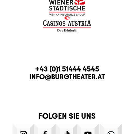
KONTAKT
TELEFON
+43 (0)1 51444 4545
E-MAIL
INFO@BURGTHEATER.AT
FOLGEN SIE UNS
INSTAGRAM
FACEBOOK
TIKTOK
YOUTUBE
WHATS