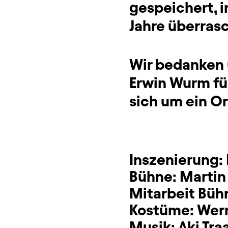
gespeichert, 
Jahre überras
Wir bedanken 
Erwin Wurm für
sich um ein Or
Inszenierung:
Bühne:
Martin
Mitarbeit Büh
Kostüme:
Wern
Musik:
Aki Tra