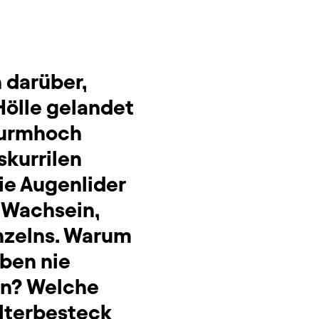
 darüber,
Hölle gelandet
 Turmhoch
skurrilen
die Augenlider
 Wachsein,
inzelns. Warum
eben nie
en? Welche
olterbesteck