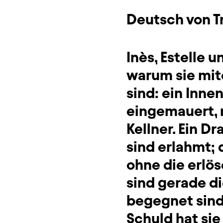
Deutsch von T
Inès, Estelle
warum sie mit
sind: ein Inn
eingemauert, 
Kellner. Ein D
sind erlahmt;
ohne die erlö
sind gerade di
begegnet sin
Schuld hat sie