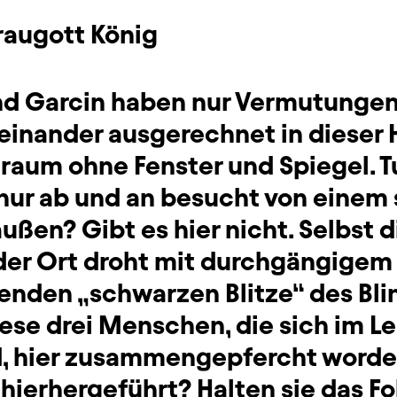
raugott König
 und Garcin haben nur Vermutungen
einander ausgerechnet in dieser 
enraum ohne Fenster und Spiegel.
nur ab und an besucht von einem 
raußen? Gibt es hier nicht. Selbst 
 der Ort droht mit durchgängigem
senden „schwarzen Blitze“ des Bl
ese drei Menschen, die sich im L
d, hier zusammengepfercht word
 hierhergeführt? Halten sie das F