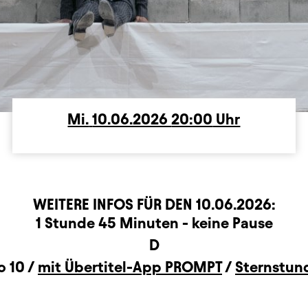
Mi.
Mittwoch
10.06.2026
20:00
Uhr
WEITERE INFOS FÜR DEN
10.06.2026
:
rmation
1 Stunde 45 Minuten - keine Pause
D
o 10 /
mit Übertitel-App PROMPT
/
Sternstun