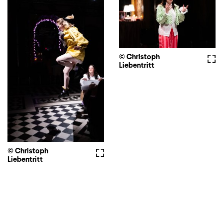
© Christoph
Voll
Liebentritt
© Christoph
Vollbild
Liebentritt