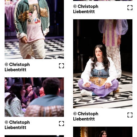
© Christoph
Voll
Liebentritt
© Christoph
Vollbild
Liebentritt
© Christoph
Voll
Liebentritt
© Christoph
Vollbild
Liebentritt