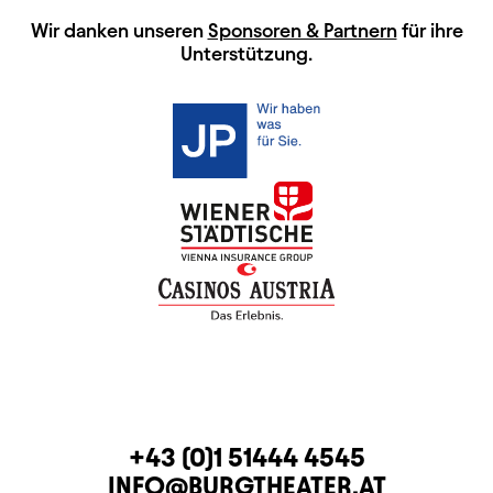
HAUPTSPONSOREN
Wir danken unseren
Sponsoren & Partnern
für ihre
Unterstützung.
KONTAKT
TELEFON
+43 (0)1 51444 4545
E-MAIL
INFO@BURGTHEATER.AT