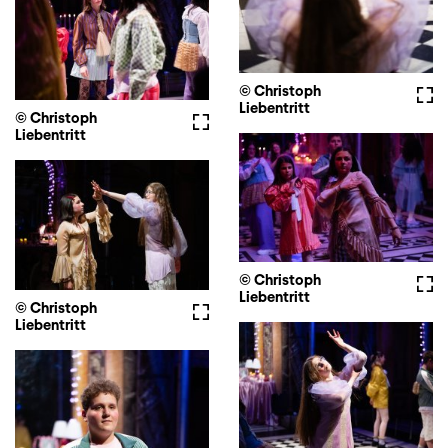
© Christoph
Voll
Liebentritt
© Christoph
Vollbild
Liebentritt
© Christoph
Voll
Liebentritt
© Christoph
Vollbild
Liebentritt