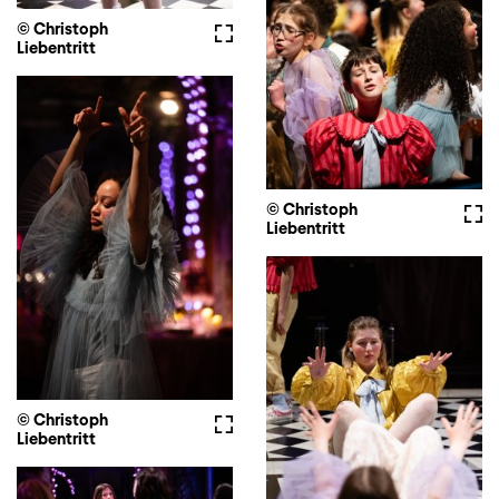
© Christoph
Vollbild
Liebentritt
© Christoph
Voll
Liebentritt
© Christoph
Vollbild
Liebentritt