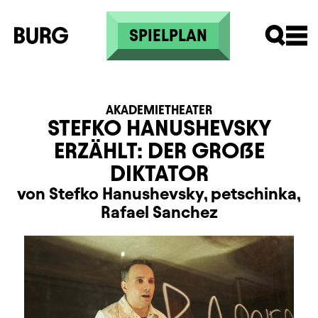
Direkt zum Inhalt
SPIELPLAN
AKADEMIETHEATER
STEFKO HANUSHEVSKY
ERZÄHLT: DER GROẞE
DIKTATOR
von Stefko Hanushevsky, petschinka,
Rafael Sanchez