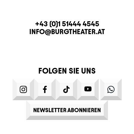
KONTAKT
TELEFON
+43 (0)1 51444 4545
E-MAIL
INFO@BURGTHEATER.AT
FOLGEN SIE UNS
INSTAGRAM
FACEBOOK
TIKTOK
YOUTUBE
WHATS
NEWSLETTER ABONNIEREN