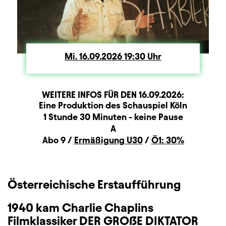
Mi.
Mittwoch
16.09.2026
19:30
Uhr
WEITERE INFOS FÜR DEN
16.09.2026
:
Produktionspartner
Beschreibung
Information
Eine Produktion des Schauspiel Köln
Dauer und Pausen
1 Stunde 30 Minuten - keine Pause
Sitzplan
A
Zusatzinformation
Abo 9 /
Ermäßigung U30
/
Ö1: 30%
Österreichische Erstaufführung
1940 kam Charlie Chaplins
Filmklassiker DER GRO
ẞ
E DIKTATOR