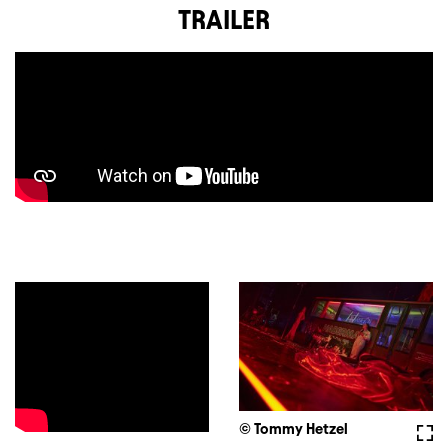
TRAILER
© Tommy Hetzel
Voll