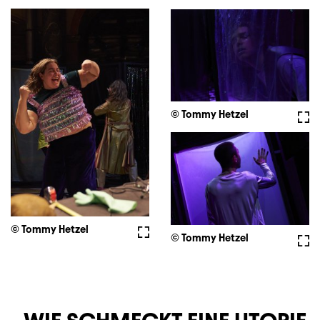
© Tommy Hetzel
Voll
© Tommy Hetzel
Vollbild
© Tommy Hetzel
Voll