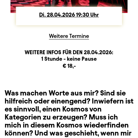
Di.
Dienstag
28.04.2026
19:30
Uhr
Weitere Termine
WEITERE INFOS FÜR DEN
28.04.2026
:
Dauer und Pausen
Beschreibung
Information
1 Stunde - keine Pause
Zusatzinformation
€ 18,-
Was machen Worte aus mir? Sind sie
hilfreich oder einengend? Inwiefern ist
es sinnvoll, einen Kosmos von
Kategorien zu erzeugen? Muss ich
mich in diesem Kosmos wiederfinden
können? Und was geschieht, wenn mir