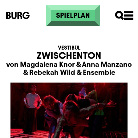
Direkt zum Inhalt
SPIELPLAN
VESTIBÜL
ZWISCHENTON
von Magdalena Knor
&
Anna Manzano
&
Rebekah Wild
&
Ensemble