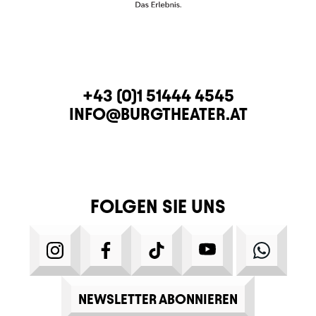
KONTAKT
TELEFON
+43 (0)1 51444 4545
E-MAIL
INFO@BURGTHEATER.AT
FOLGEN SIE UNS
INSTAGRAM
FACEBOOK
TIKTOK
YOUTUBE
WHATS
NEWSLETTER ABONNIEREN