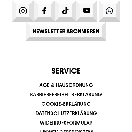
INSTAGRAM
FACEBOOK
TIKTOK
YOUTUBE
WHATS
NEWSLETTER ABONNIEREN
SERVICE
AGB & HAUSORDNUNG
BARRIEREFREIHEITSERKLÄRUNG
COOKIE-ERKLÄRUNG
DATENSCHUTZERKLÄRUNG
WIDERRUFSFORMULAR