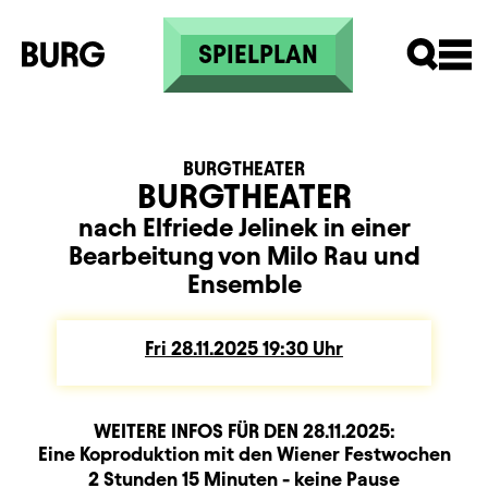
Skip to main content
SPIELPLAN
BURGTHEATER
BURGTHEATER
nach Elfriede Jelinek in einer
Bearbeitung von Milo Rau und
Ensemble
Fri
Friday
28.11.2025
19:30
Uhr
WEITERE INFOS FÜR DEN
28.11.2025
:
Produktionspartner
Beschreibung
Information
Eine Koproduktion mit den Wiener Festwochen
Dauer und Pausen
2 Stunden 15 Minuten - keine Pause