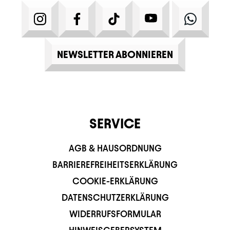
INSTAGRAM
FACEBOOK
TIKTOK
YOUTUBE
WHATS
NEWSLETTER ABONNIEREN
SERVICE
AGB & HAUSORDNUNG
BARRIEREFREIHEITSERKLÄRUNG
COOKIE-ERKLÄRUNG
DATENSCHUTZERKLÄRUNG
WIDERRUFSFORMULAR