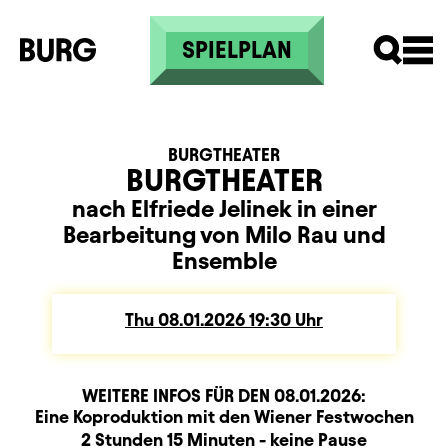
Skip to main content
SPIELPLAN
BURGTHEATER
BURGTHEATER
nach Elfriede Jelinek in einer
Bearbeitung von Milo Rau und
Ensemble
Thu
Thursday
08.01.2026
19:30
Uhr
WEITERE INFOS FÜR DEN
08.01.2026
:
Produktionspartner
Beschreibung
Information
Eine Koproduktion mit den Wiener Festwochen
Dauer und Pausen
2 Stunden 15 Minuten - keine Pause