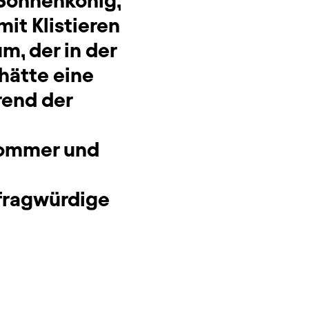
Sonnenkönig,
it Klistieren
m, der in der
 hätte eine
rend der
 Sommer und
fragwürdige