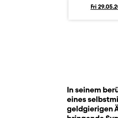
Fri
Friday
29.05.
Produktionspartne
Beschreibung
Info
Dauer und Pausen
Sitzplan
Zusatzinformation
In seinem ber
eines selbstm
geldgierigen Ä