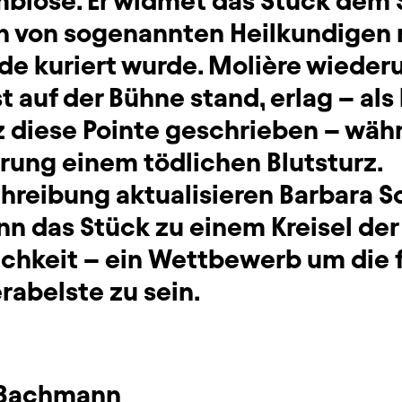
biose. Er widmet das Stück dem 
h von sogenannten Heilkundigen m
e kuriert wurde. Molière wiederu
st auf der Bühne stand, erlag – als
z diese Pointe geschrieben – wäh
rung einem tödlichen Blutsturz.
schreibung aktualisieren Barbara
nn das Stück zu einem Kreisel der
chkeit – ein Wettbewerb um die 
erabelste zu sein.
 Bachmann