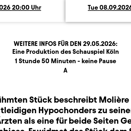
2026
20:00
Uhr
Tue
Tuesday
08.09.202
WEITERE INFOS FÜR DEN
29.05.2026
:
r
rmation
Eine Produktion des Schauspiel Köln
1 Stunde 50 Minuten - keine Pause
A
ühmten Stück beschreibt Molière 
itleidigen Hypochonders zu sein
rzten als eine für beide Seiten 