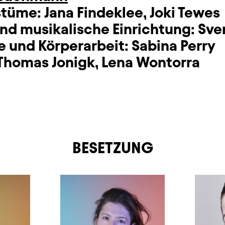
stüme:
Jana Findeklee
,
Joki Tewes
nd musikalische Einrichtung:
Sve
 und Körperarbeit:
Sabina Perry
Thomas Jonigk
,
Lena Wontorra
BESETZUNG