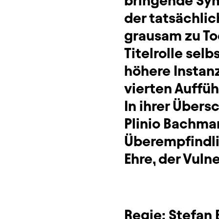
bringende Sym
der tatsächlic
grausam zu Tod
Titelrolle selb
höhere Instan
vierten Auffüh
In ihrer Über
Plinio Bachma
Überempfindli
Ehre, der Vuln
Regie:
Stefan