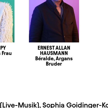
PPY
ERNEST ALLAN
 Frau
HAUSMANN
Béralde, Argans
Bruder
 (Live-Musik), Sophia Goidinger-K