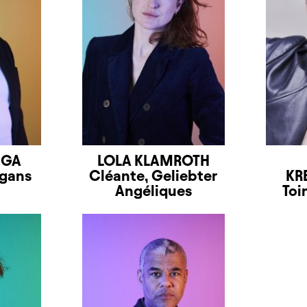
NGA
LOLA KLAMROTH
rgans
Cléante, Geliebter
KR
Angéliques
Toi