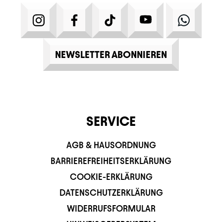
INSTAGRAM
FACEBOOK
TIKTOK
YOUTUBE
WHATS
NEWSLETTER ABONNIEREN
SERVICE
AGB & HAUSORDNUNG
BARRIEREFREIHEITSERKLÄRUNG
COOKIE-ERKLÄRUNG
DATENSCHUTZERKLÄRUNG
WIDERRUFSFORMULAR