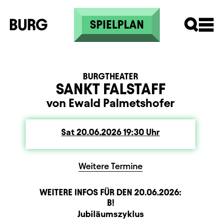
Skip to main content
SPIELPLAN
BURGTHEATER
SANKT FALSTAFF
von Ewald Palmetshofer
Sat
Saturday
20.06.2026
19:30
Uhr
Weitere Termine
WEITERE INFOS FÜR DEN
20.06.2026
:
Sitzplan
Beschreibung
Information
B!
Zusatzinformation
Jubiläumszyklus