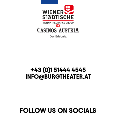
CONTACT
TELEPHONE
+43 (0)1 51444 4545
E-MAIL
INFO@BURGTHEATER.AT
FOLLOW US ON SOCIALS