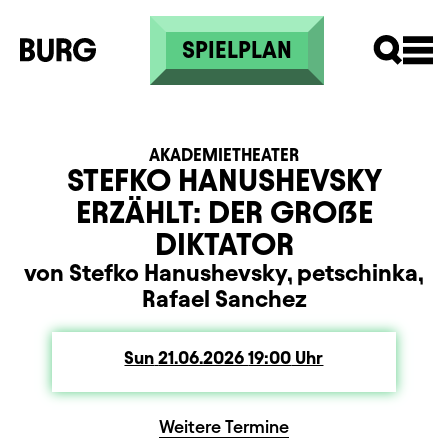
Skip to main content
SPIELPLAN
AKADEMIETHEATER
STEFKO HANUSHEVSKY
ERZÄHLT: DER GROẞE
DIKTATOR
von Stefko Hanushevsky, petschinka,
Rafael Sanchez
Sun
Sunday
21.06.2026
19:00
Uhr
Weitere Termine