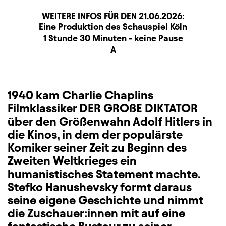
WEITERE INFOS FÜR DEN
21.06.2026
:
Produktionspartner
Beschreibung
Information
Eine Produktion des Schauspiel Köln
Dauer und Pausen
1 Stunde 30 Minuten - keine Pause
Sitzplan
A
Zusatzinformation
1940 kam Charlie Chaplins
Filmklassiker DER GROßE DIKTATOR
über den Größenwahn Adolf Hitlers in
die Kinos, in dem der populärste
Komiker seiner Zeit zu Beginn des
Zweiten Weltkrieges ein
humanistisches Statement machte.
Stefko Hanushevsky formt daraus
seine eigene Geschichte und nimmt
die Zuschauer:innen mit auf eine