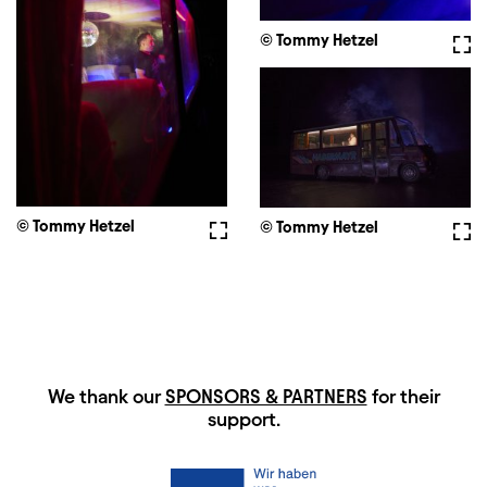
© Tommy Hetzel
Full
© Tommy Hetzel
Fullscreen
© Tommy Hetzel
Full
HAUPTSPONSOREN
We thank our
SPONSORS & PARTNERS
for their
support.