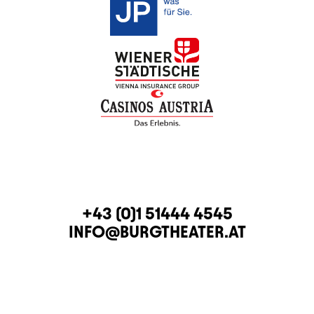
CONTACT
TELEPHONE
+43 (0)1 51444 4545
E-MAIL
INFO@BURGTHEATER.AT