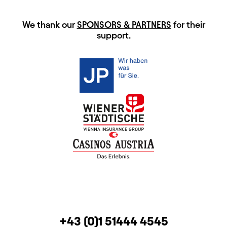
HAUPTSPONSOREN
We thank our
SPONSORS & PARTNERS
for their
support.
CONTACT
TELEPHONE
+43 (0)1 51444 4545