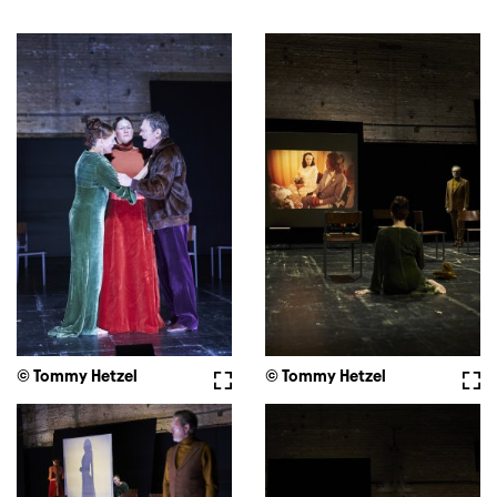
© Tommy Hetzel
Fullscreen
© Tommy Hetzel
Full