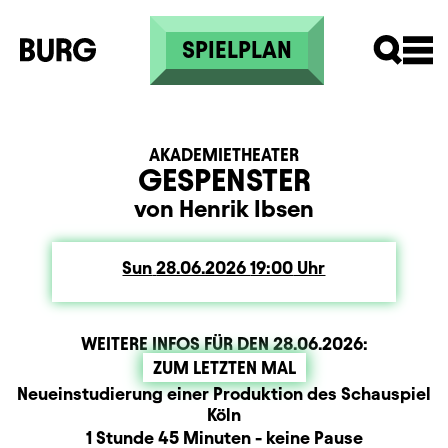
Skip to main content
SPIELPLAN
AKADEMIETHEATER
GESPENSTER
von Henrik Ibsen
Sun
Sunday
28.06.2026
19:00
Uhr
WEITERE INFOS FÜR DEN
28.06.2026
:
ZUM LETZTEN MAL
Produktionspartner
Beschreibung
Information
Neueinstudierung einer Produktion des Schauspiel
Köln
Dauer und Pausen
1 Stunde 45 Minuten - keine Pause