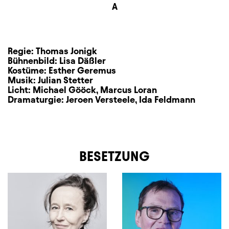
Sitzplan
A
Zusatzinformation
Regie:
Thomas Jonigk
Bühnenbild:
Lisa Däßler
Kostüme:
Esther Geremus
Musik:
Julian Stetter
Licht:
Michael Gööck
,
Marcus Loran
Dramaturgie:
Jeroen Versteele
,
Ida Feldmann
BESETZUNG