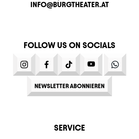
E-MAIL
INFO@BURGTHEATER.AT
FOLLOW US ON SOCIALS
INSTAGRAM
FACEBOOK
TIKTOK
YOUTUBE
WHATS
NEWSLETTER ABONNIEREN
SERVICE