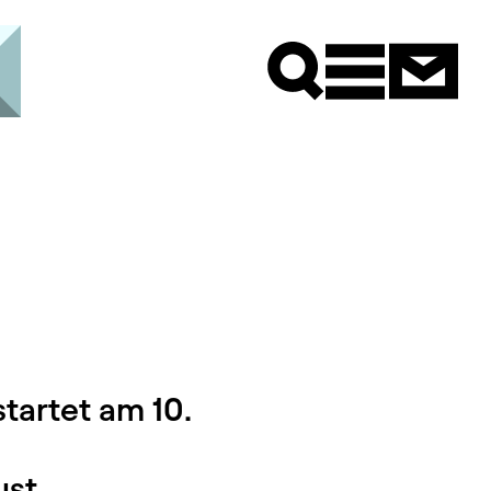
Newsle
tartet am 10.
st.