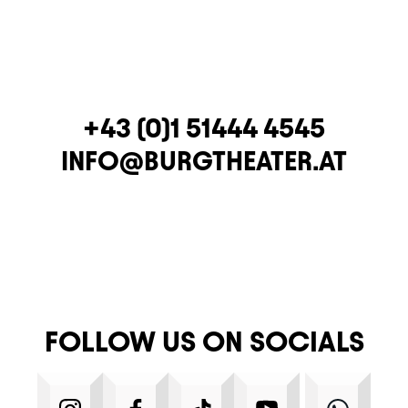
TELEPHONE
+43 (0)1 51444 4545
E-MAIL
INFO@BURGTHEATER.AT
FOLLOW US ON SOCIALS
INSTAGRAM
FACEBOOK
TIKTOK
YOUTUBE
WHA