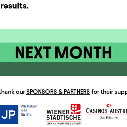
results.
NEXT MONTH
thank our
SPONSORS & PARTNERS
for their sup