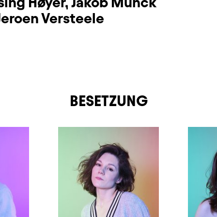
sing Høyer
,
Jakob Munck
Jeroen Versteele
BESETZUNG