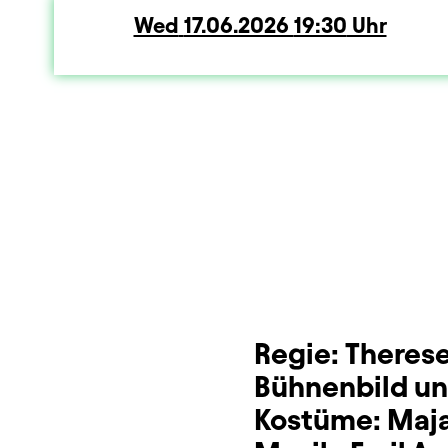
Wed
Wednesday
17.06.2026
19:30
Uhr
Dauer und Pausen
Beschreibung
Info
Sitzplan
Zusatzinformation
Regie:
Therese
Bühnenbild un
Kostüme:
Maja