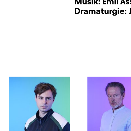
Musik:
Emil As
Dramaturgie: