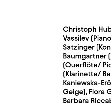
Christoph Hube
Vassilev (Pian
Satzinger (Kon
Baumgartner (
(Querflöte/ P
(Klarinette/ B
Kaniewska-Eröd
Geige), Flora
Barbara Ricca