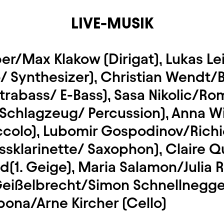
LIVE-MUSIK
r/Max Klakow (Dirigat), Lukas Le
o/ Synthesizer), Christian Wendt/
trabass/ E-Bass), Sasa Nikolic/R
Schlagzeug/ Percussion), Anna Win
iccolo), Lubomir Gospodinov/Richi
assklarinette/ Saxophon), Claire 
(1. Geige), Maria Salamon/Julia 
 Geißelbrecht/Simon Schnellnegger
bona/Arne Kircher (Cello)