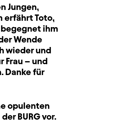
en Jungen,
 erfährt Toto,
g begegnet ihm
 der Wende
ch wieder und
r Frau – und
 Danke für
ne opulenten
n der BURG vor.