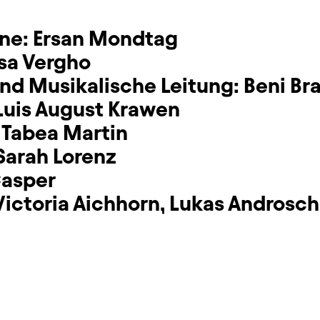
hne:
Ersan Mondtag
sa Vergho
nd Musikalische Leitung:
Beni Br
Luis August Krawen
:
Tabea Martin
Sarah Lorenz
Casper
Victoria Aichhorn
,
Lukas Androsch