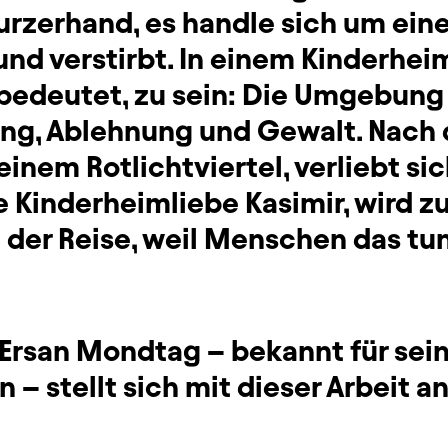
urzerhand, es handle sich um ein
und verstirbt. In einem Kinderheim
hn bedeutet, zu sein: Die Umgebun
ng, Ablehnung und Gewalt. Nach
 einem Rotlichtviertel, verliebt si
e Kinderheimliebe Kasimir, wird zu
 der Reise, weil Menschen das tun.
 Ersan Mondtag – bekannt für sei
 – stellt sich mit dieser Arbeit a