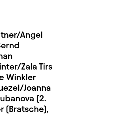
itner/Angel
Bernd
oman
ter/Zala Tirs
e Winkler
Quezel/Joanna
Rubanova (2.
 (Bratsche),