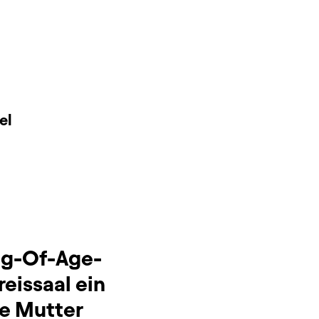
el
ing-Of-Age-
eissaal ein
e Mutter