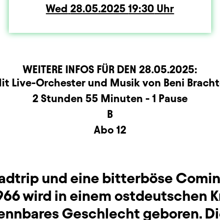
Wed
Wednesday
28.05.2025
19:30
Uhr
WEITERE INFOS FÜR DEN
28.05.2025
:
r
rmation
it Live-Orchester und Musik von Beni Bracht
2 Stunden 55 Minuten - 1 Pause
B
Abo 12
oadtrip und eine bitterböse Com
966 wird in einem ostdeutschen Kr
ennbares Geschlecht geboren. Di