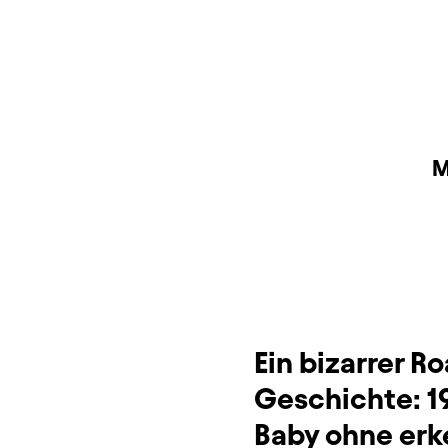
Produktionspartne
Beschreibung
Info
M
Dauer und Pausen
Sitzplan
Zusatzinformation
Ein bizarrer R
Geschichte: 1
Baby ohne erk