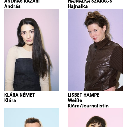
ANDRÁS KAZÁRI
HAJNALKA SZAKÁCS
András
Hajnalka
KLÁRA NÉMET
LISBET HAMPE
Klára
Weiße
Klára/Journalistin