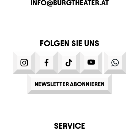
E-MAIL
INFO@BURGTHEATER.AT
FOLGEN SIE UNS
INSTAGRAM
FACEBOOK
TIKTOK
YOUTUBE
WHATS
NEWSLETTER ABONNIEREN
SERVICE