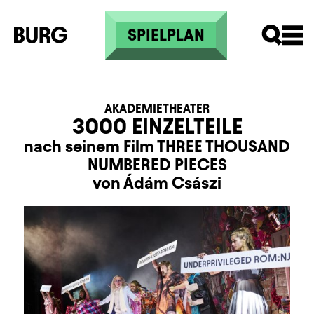
Direkt zum Inhalt
SPIELPLAN
AKADEMIETHEATER
3000 EINZELTEILE
nach seinem Film THREE THOUSAND
NUMBERED PIECES
von Ádám Császi