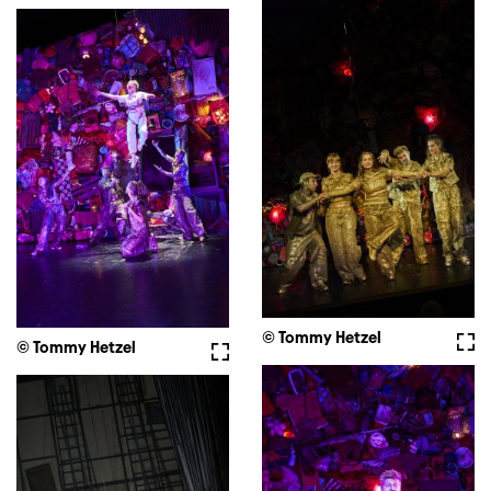
© Tommy Hetzel
Voll
© Tommy Hetzel
Vollbild