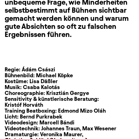
unbequeme Frage, wie Minderheiten
selbstbestimmt auf Bühnen sichtbar
gemacht werden können und warum
gute Absichten so oft zu falschen
Ergebnissen führen.
Regie:
Ádám Császi
Bühnenbild:
Michael Köpke
Kostüme:
Lisa Däßler
Musik:
Csaba Kalotás
Choreographie:
Krisztián Gergye
Sensitivity & künstlerische Beratung:
Kristóf Horváth
Training Beatboxing:
Edmond Mizo Oláh
Licht:
Bernd Purkrabek
Videodesign:
Marcell Bándi
Videotechnik:
Johannes Traun
,
Max Wesener
Dramaturgie:
Veronika Maurer
,