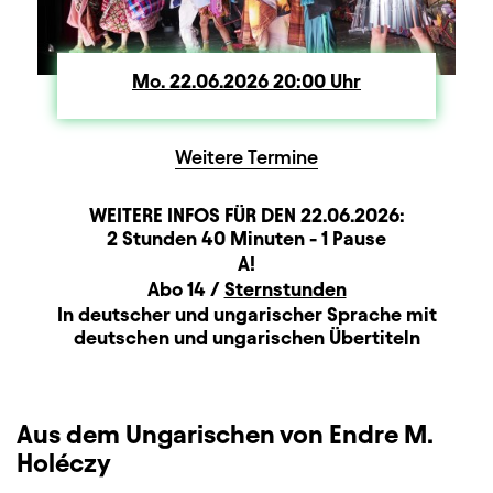
Mo.
Montag
22.06.2026
20:00
Uhr
Weitere Termine
WEITERE INFOS FÜR DEN
22.06.2026
:
Dauer und Pausen
Beschreibung
Information
2 Stunden 40 Minuten - 1 Pause
Sitzplan
A!
Zusatzinformation
Abo 14 /
Sternstunden
Sprachbeschreibung
In deutscher und ungarischer Sprache mit
deutschen und ungarischen Übertiteln
Aus dem Ungarischen von Endre M.
Holéczy