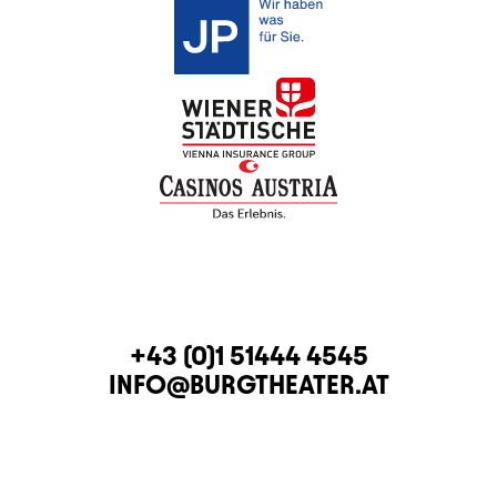
KONTAKT
TELEFON
+43 (0)1 51444 4545
E-MAIL
INFO@BURGTHEATER.AT