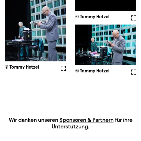
© Tommy Hetzel
Voll
© Tommy Hetzel
Vollbild
© Tommy Hetzel
Voll
HAUPTSPONSOREN
Wir danken unseren
Sponsoren & Partnern
für ihre
Unterstützung.