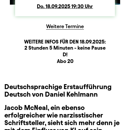
Do.
Donnerstag
18.09.2025
19:30
Uhr
Weitere Termine
WEITERE INFOS FÜR DEN
18.09.2025
:
Dauer und Pausen
Beschreibung
Information
2 Stunden 5 Minuten - keine Pause
Sitzplan
D!
Zusatzinformation
Abo 20
Deutschsprachige Erstaufführung
Deutsch von Daniel Kehlmann
Jacob McNeal, ein ebenso
erfolgreicher wie narzisstischer
Schriftsteller, sieht sich mehr denn je