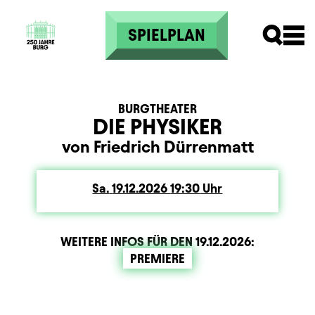
Direkt zum Inhalt
SPIELPLAN
BURGTHEATER
DIE PHYSIKER
von Friedrich Dürrenmatt
Sa.
Samstag
19.12.2026
19:30
Uhr
WEITERE INFOS FÜR DEN
19.12.2026
:
PREMIERE
Zusatzinformation
Beschreibung
Information