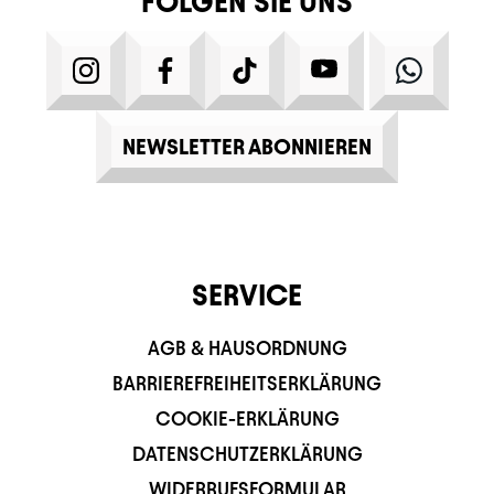
FOLGEN SIE UNS
INSTAGRAM
FACEBOOK
TIKTOK
YOUTUBE
WHATS
NEWSLETTER ABONNIEREN
SERVICE
AGB & HAUSORDNUNG
BARRIEREFREIHEITSERKLÄRUNG
COOKIE-ERKLÄRUNG
DATENSCHUTZERKLÄRUNG
WIDERRUFSFORMULAR