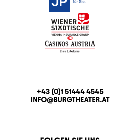
KONTAKT
TELEFON
+43 (0)1 51444 4545
E-MAIL
INFO@BURGTHEATER.AT