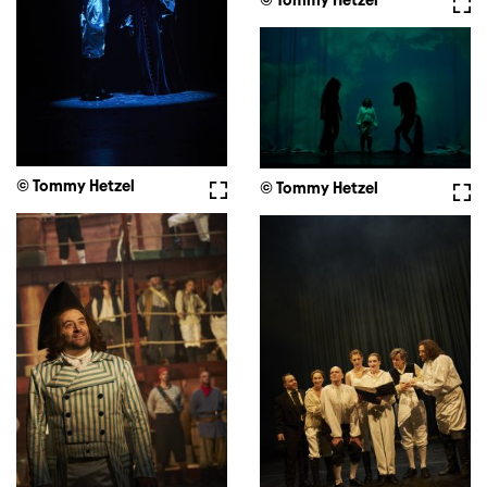
© Tommy Hetzel
Voll
© Tommy Hetzel
Vollbild
© Tommy Hetzel
Voll