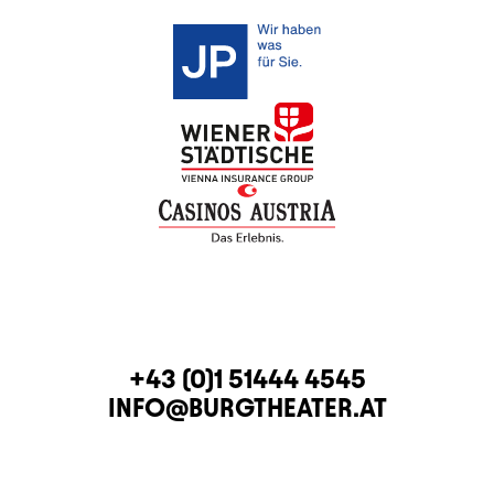
KONTAKT
TELEFON
+43 (0)1 51444 4545
E-MAIL
INFO@BURGTHEATER.AT