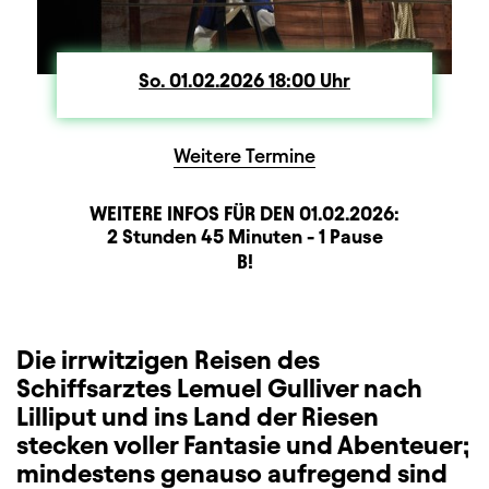
So.
Sonntag
01.02.2026
18:00
Uhr
Weitere Termine
WEITERE INFOS FÜR DEN
01.02.2026
:
Dauer und Pausen
Beschreibung
Information
2 Stunden 45 Minuten - 1 Pause
Sitzplan
B!
Zusatzinformation
Die irrwitzigen Reisen des
Schiffsarztes Lemuel Gulliver nach
Lilliput und ins Land der Riesen
stecken voller Fantasie und Abenteuer;
mindestens genauso aufregend sind