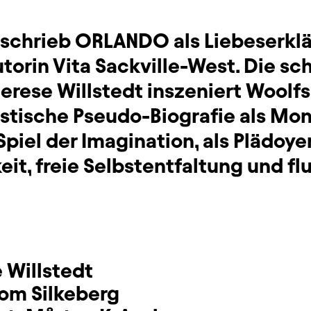
 schrieb ORLANDO als Liebeserkla
torin Vita Sackville-West. Die s
erese Willstedt inszeniert Woolf
stische Pseudo-Biografie als Mono
piel der Imagination, als Plädoyer 
it, freie Selbstentfaltung und fl
 Willstedt
om Silkeberg