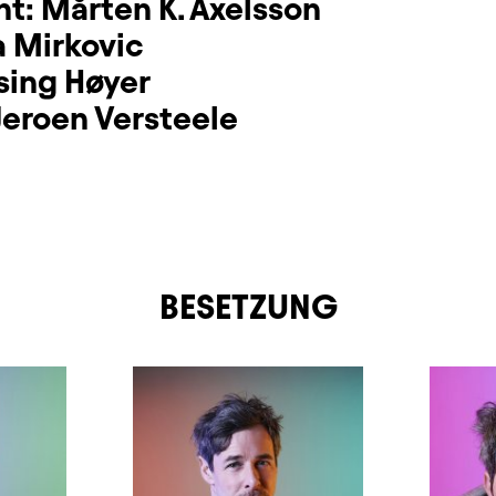
ht:
Mårten K. Axelsson
 Mirkovic
sing Høyer
Jeroen Versteele
BESETZUNG