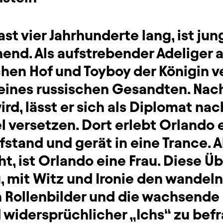
st vier Jahrhunderte lang, ist jung
end. Als aufstrebender Adeliger 
hen Hof und Toyboy der Königin ve
r eines russischen Gesandten. Na
ird, lässt er sich als Diplomat nac
l versetzen. Dort erlebt Orlando 
stand und gerät in eine Trance. A
t, ist Orlando eine Frau. Diese U
u, mit Witz und Ironie den wandeln
n Rollenbilder und die wachsende 
 widersprüchlicher „Ichs“ zu bef