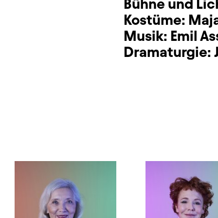
Bühne und Lic
Kostüme:
Maja
Musik:
Emil As
Dramaturgie: