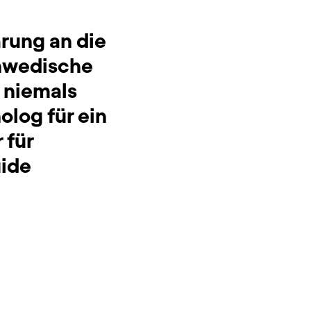
̈rung an die
chwedische
s niemals
log für ein
für
uide