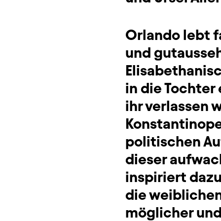
Orlando lebt fa
und gutausseh
Elisabethanisc
in die Tochte
ihr verlassen w
Konstantinope
politischen Auf
dieser aufwach
inspiriert daz
die weibliche
möglicher und