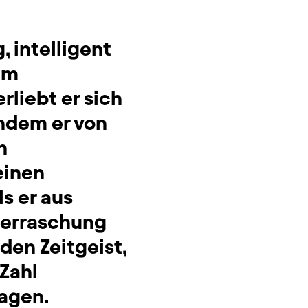
, intelligent
am
rliebt er sich
chdem er von
h
einen
ls er aus
̈berraschung
den Zeitgeist,
Zahl
ragen.