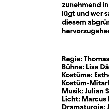
zunehmend ins
lügt und wer s
diesem abgrün
hervorzugehe
Regie:
Thomas
Bühne:
Lisa Dä
Kostüme:
Est
Kostüm-Mitar
Musik:
Julian 
Licht:
Marcus 
Dramaturgie: