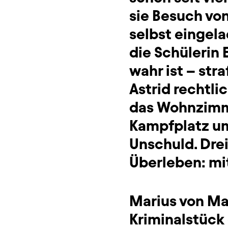
sie Besuch von
selbst eingela
die Schülerin 
wahr ist – str
Astrid rechtli
das Wohnzimm
Kampfplatz um
Unschuld. Drei
Überleben: mi
Marius von Ma
Kriminalstück