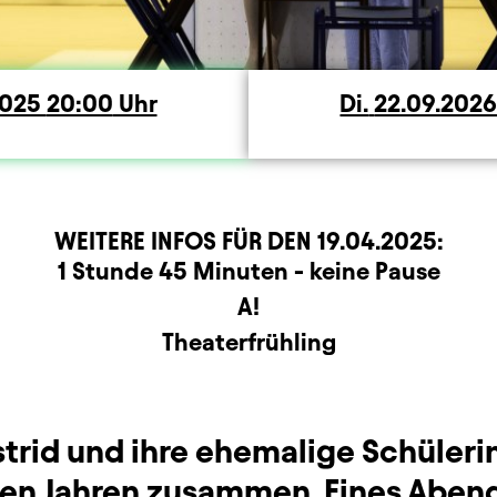
ag
2025
20:00
Uhr
Di.
Dienstag
22.09.202
WEITERE INFOS FÜR DEN
19.04.2025
:
rmation
1 Stunde 45 Minuten - keine Pause
A!
Theaterfrühling
strid und ihre ehemalige Schüleri
elen Jahren zusammen. Eines Ab