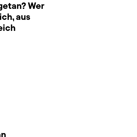
 getan? Wer
ich, aus
eich
nn