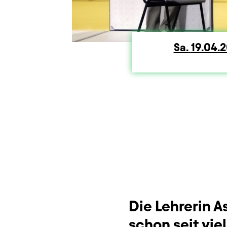
Sa.
Samst
19.04.
Dauer und Pausen
Beschreibung
Info
Sitzplan
Zusatzinformation
Die Lehrerin A
schon seit vi