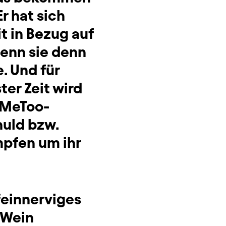
r hat sich
t in Bezug auf
wenn sie denn
. Und für
ter Zeit wird
#MeToo-
uld bzw.
mpfen um ihr
feinnerviges
 Wein