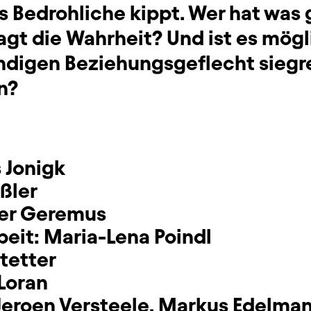
 Bedrohliche kippt. Wer hat was
agt die Wahrheit? Und ist es mögl
digen Beziehungsgeflecht siegr
n?
 Jonigk
ßler
her Geremus
beit:
Maria-Lena Poindl
Stetter
Loran
Jeroen Versteele
,
Markus Edelma