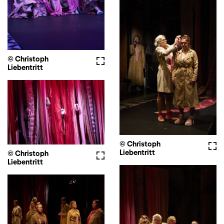
© Christoph
Vollbild
Liebentritt
© Christoph
Voll
Liebentritt
© Christoph
Vollbild
Liebentritt