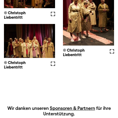
© Christoph
Vollbild
Liebentritt
© Christoph
Voll
Liebentritt
© Christoph
Vollbild
Liebentritt
HAUPTSPONSOREN
Wir danken unseren
Sponsoren & Partnern
für ihre
Unterstützung.