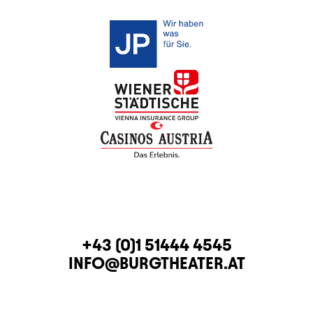
KONTAKT
TELEFON
+43 (0)1 51444 4545
E-MAIL
INFO@BURGTHEATER.AT