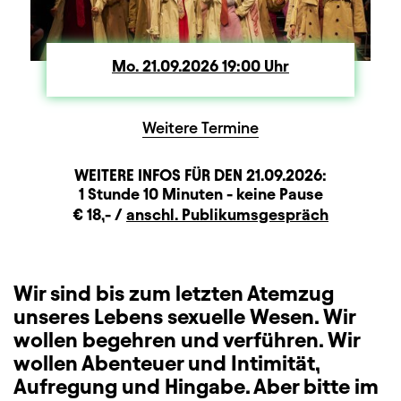
Mo.
Montag
21.09.2026
19:00
Uhr
Weitere Termine
WEITERE INFOS FÜR DEN
21.09.2026
:
Dauer und Pausen
Beschreibung
Information
1 Stunde 10 Minuten - keine Pause
Zusatzinformation
€ 18,- /
anschl. Publikumsgespräch
Wir sind bis zum letzten Atemzug
unseres Lebens sexuelle Wesen. Wir
wollen begehren und verführen. Wir
wollen Abenteuer und Intimität,
Aufregung und Hingabe. Aber bitte im