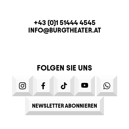
KONTAKT
TELEFON
+43 (0)1 51444 4545
E-MAIL
INFO@BURGTHEATER.AT
FOLGEN SIE UNS
INSTAGRAM
FACEBOOK
TIKTOK
YOUTUBE
WHATS
NEWSLETTER ABONNIEREN