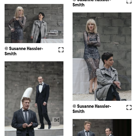
Smith
© Susanne Hassler-
Vollbild
Smith
© Susanne Hassler-
Voll
Smith