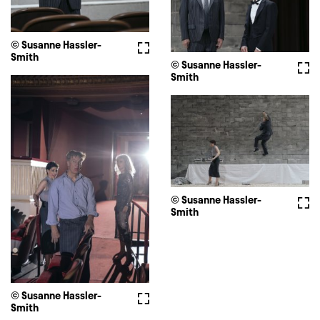
© Susanne Hassler-
Vollbild
Smith
© Susanne Hassler-
Voll
Smith
© Susanne Hassler-
Voll
Smith
© Susanne Hassler-
Vollbild
Smith