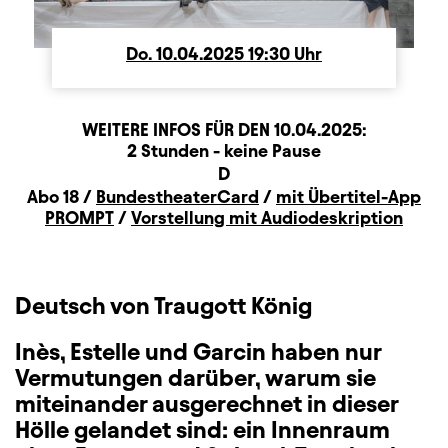
Do.
Donnerstag
10.04.2025
19:30
Uhr
WEITERE INFOS FÜR DEN
10.04.2025
:
Dauer und Pausen
Beschreibung
Information
2 Stunden - keine Pause
Sitzplan
D
Zusatzinformation
Abo 18 /
BundestheaterCard
/
mit Übertitel-App
PROMPT
/
Vorstellung mit Audiodeskription
Deutsch von Traugott König
Inès, Estelle und Garcin haben nur
Vermutungen darüber, warum sie
miteinander ausgerechnet in dieser
Hölle gelandet sind: ein Innenraum