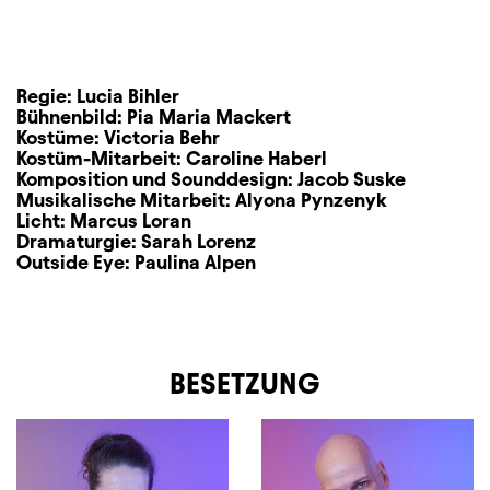
Regie:
Lucia Bihler
Bühnenbild:
Pia Maria Mackert
Kostüme:
Victoria Behr
Kostüm-Mitarbeit:
Caroline Haberl
Komposition und Sounddesign:
Jacob Suske
Musikalische Mitarbeit:
Alyona Pynzenyk
Licht:
Marcus Loran
Dramaturgie:
Sarah Lorenz
Outside Eye:
Paulina Alpen
BESETZUNG