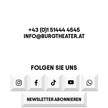
KONTAKT
TELEFON
+43 (0)1 51444 4545
E-MAIL
INFO@BURGTHEATER.AT
FOLGEN SIE UNS
INSTAGRAM
FACEBOOK
TIKTOK
YOUTUBE
WHATS
NEWSLETTER ABONNIEREN