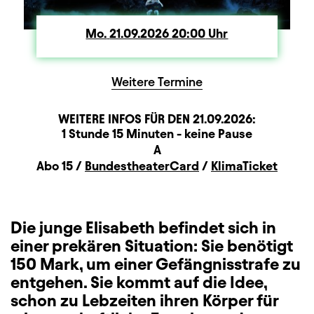
Mo.
Montag
21.09.2026
20:00
Uhr
Weitere Termine
WEITERE INFOS FÜR DEN
21.09.2026
:
Dauer und Pausen
Beschreibung
Information
1 Stunde 15 Minuten - keine Pause
Sitzplan
A
Zusatzinformation
Abo 15 /
BundestheaterCard
/
KlimaTicket
Die junge Elisabeth befindet sich in
einer prekären Situation: Sie benötigt
150 Mark, um einer Gefängnisstrafe zu
entgehen. Sie kommt auf die Idee,
schon zu Lebzeiten ihren Körper für