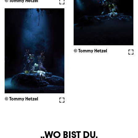
© Tommy Hetzel
Vollbild
© Tommy Hetzel
Voll
© Tommy Hetzel
Vollbild
WO BIST DU,