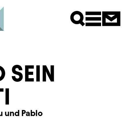
Newsle
 SEIN
I
u und Pablo