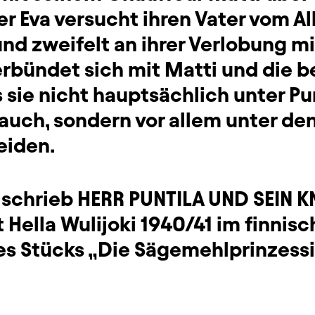
er Eva versucht ihren Vater vom A
und zweifelt an ihrer Verlobung m
verbündet sich mit Matti und die 
 sie nicht hauptsächlich unter Pu
auch, sondern vor allem unter de
eiden.
t schrieb HERR PUNTILA UND SEIN 
ella Wulijoki 1940/41 im finnisch
s Stücks „Die Sägemehlprinzessi