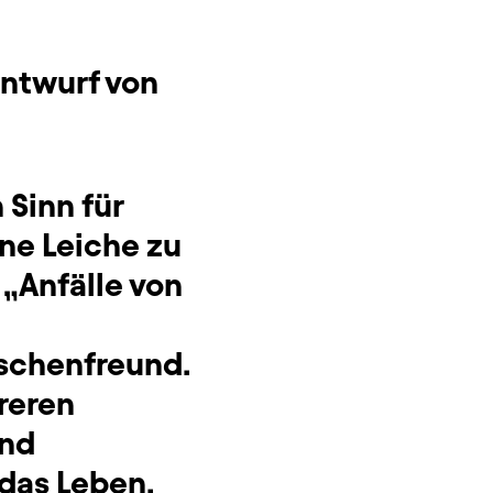
ntwurf von
 Sinn für
ene Leiche zu
 „Anfälle von
nschenfreund.
reren
und
das Leben.