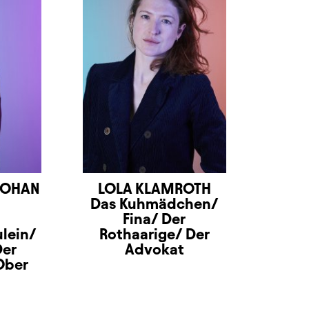
MOHAN
LOLA KLAMROTH
Das Kuhmädchen/
Fina/ Der
lein/
Rothaarige/ Der
Der
Advokat
Ober