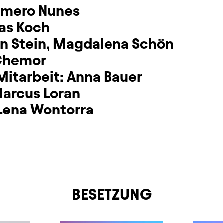
omero Nunes
as Koch
n Stein
,
Magdalena Schön
Chemor
Mitarbeit:
Anna Bauer
arcus Loran
Lena Wontorra
BESETZUNG