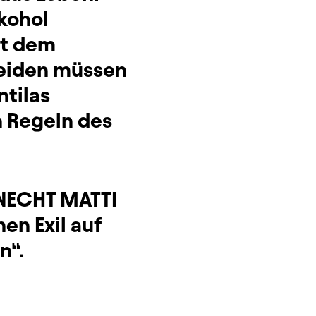
lkohol
it dem
beiden müssen
ntilas
n Regeln des
KNECHT MATTI
en Exil auf
n“.