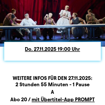
Do.
Donnerstag
27.11.2025
19:00
Uhr
WEITERE INFOS FÜR DEN
27.11.2025
:
rmation
2 Stunden 55 Minuten - 1 Pause
A
Abo 20 /
mit Übertitel-App PROMPT