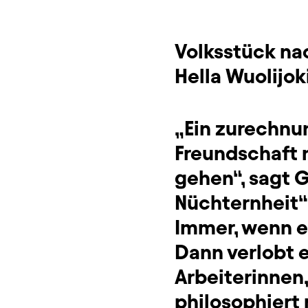
Volksstück na
Hella Wuolijok
„Ein zurechnu
Freundschaft m
gehen“, sagt G
Nüchternheit“
Immer, wenn e
Dann verlobt 
Arbeiterinnen,
philosophiert