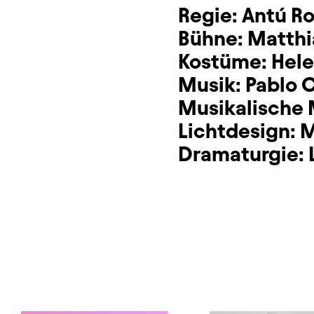
Regie:
Antú R
Bühne:
Matthi
Kostüme:
Hele
Musik:
Pablo 
Musikalische 
Lichtdesign:
M
Dramaturgie: