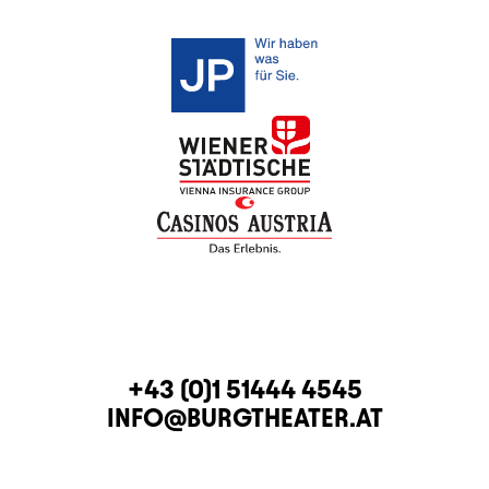
KONTAKT
TELEFON
+43 (0)1 51444 4545
E-MAIL
INFO@BURGTHEATER.AT