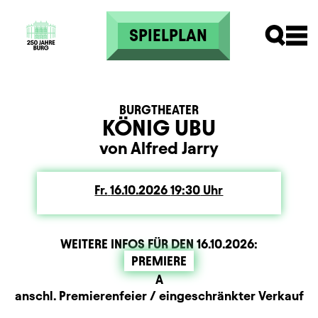
Direkt zum Inhalt
SPIELPLAN
BURGTHEATER
KÖNIG UBU
von Alfred Jarry
Fr.
Freitag
16.10.2026
19:30
Uhr
WEITERE INFOS FÜR DEN
16.10.2026
:
PREMIERE
Sitzplan
Beschreibung
Information
A
Zusatzinformation
anschl. Premierenfeier / eingeschränkter Verkauf