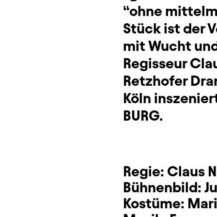
“ohne mittelm
Stück ist der
mit Wucht und
Regisseur Clau
Retzhofer Dra
Köln inszenier
BURG.
Regie:
Claus N
Bühnenbild:
J
Kostüme:
Mari