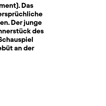
ment). Das
ersprüchliche
en. Der junge
innerstück des
Schauspiel
ebüt an der