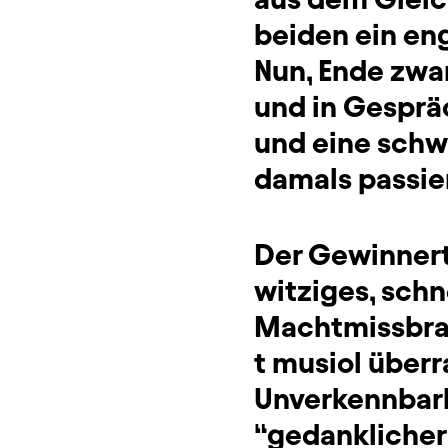
beiden ein enge
Nun, Ende zwan
und in Gesprä
und eine schw
damals passier
Der Gewinnert
witziges, sch
Machtmissbrau
t musiol überr
Unverkennbarke
“gedanklicher