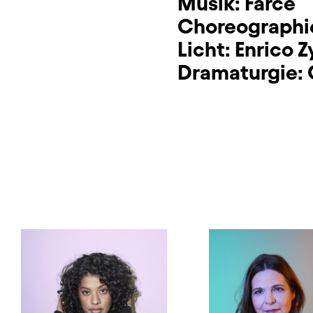
Musik:
Farce
Choreographi
Licht:
Enrico Z
Dramaturgie: