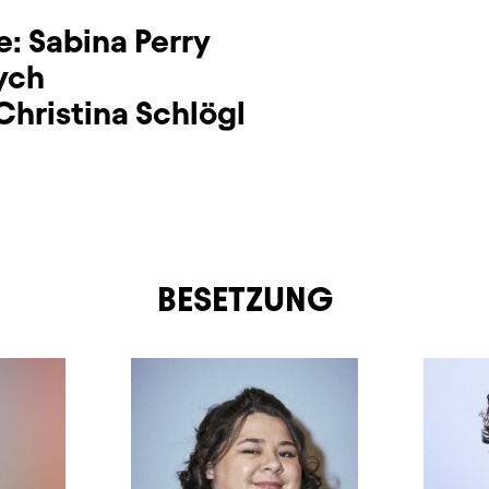
e:
Sabina Perry
ych
Christina Schlögl
BESETZUNG