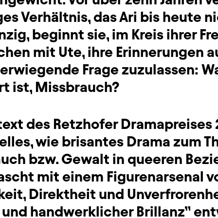
s Verhältnis, das Ari bis heute ni
zig, beginnt sie, im Kreis ihrer F
chen mit Ute, ihre Erinnerungen 
erwiegende Frage zuzulassen: Wa
t ist, Missbrauch?
ext des Retzhofer Dramapreises 2
nelles, wie brisantes Drama zum 
ch bzw. Gewalt in queeren Bezi
ascht mit einem Figurenarsenal v
it, Direktheit und Unverfrorenhei
 und handwerklicher Brillanz” en