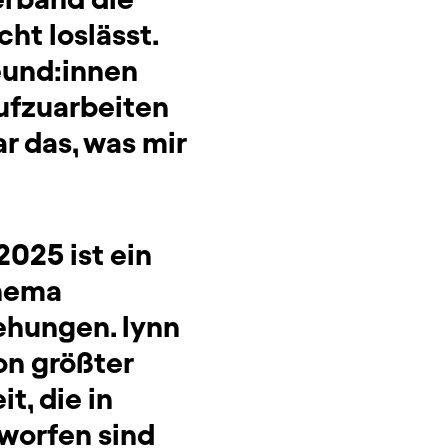
cht loslässt.
reund:innen
aufzuarbeiten
r das, was mir
025 ist ein
Thema
ehungen. lynn
on größter
t, die in
tworfen sind