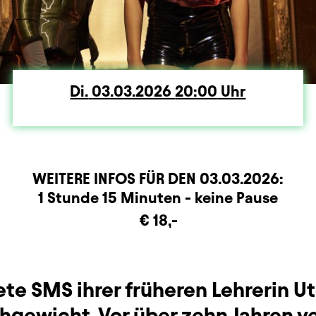
Di.
Dienstag
03.03.2026
20:00
Uhr
WEITERE INFOS FÜR DEN
03.03.2026
:
rmation
1 Stunde 15 Minuten - keine Pause
€ 18,-
te SMS ihrer früheren Lehrerin Ut
hgewicht. Vor über zehn Jahren v