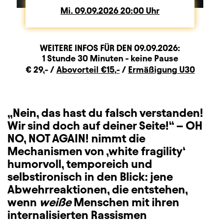
Mi.
Mittwoch
09.09.2026
20:00
Uhr
WEITERE INFOS FÜR DEN
09.09.2026
:
Dauer und Pausen
Beschreibung
Information
1 Stunde 30 Minuten - keine Pause
Zusatzinformation
€ 29,- /
Abovorteil €15,-
/
Ermäßigung U30
„Nein, das hast du falsch verstanden!
Wir sind doch auf deiner Seite!“ – OH
NO, NOT AGAIN! nimmt die
Mechanismen von ‚white fragility‘
humorvoll, temporeich und
selbstironisch in den Blick: jene
Abwehrreaktionen, die entstehen,
wenn
weiße
Menschen mit ihren
internalisierten Rassismen