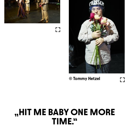
Vollbild
© Tommy Hetzel
Voll
HIT ME BABY ONE MORE
TIME.