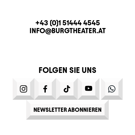
KONTAKT
TELEFON
+43 (0)1 51444 4545
E-MAIL
INFO@BURGTHEATER.AT
FOLGEN SIE UNS
INSTAGRAM
FACEBOOK
TIKTOK
YOUTUBE
WHATS
NEWSLETTER ABONNIEREN