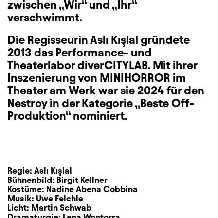
zwischen „Wir“ und „Ihr“
verschwimmt.
Die Regisseurin Aslı Kışlal gründete
2013 das Performance- und
Theaterlabor diverCITYLAB. Mit ihrer
Inszenierung von MINIHORROR im
Theater am Werk war sie 2024 für den
Nestroy in der Kategorie „Beste Off-
Produktion“ nominiert.
Regie:
Aslı Kışlal
Bühnenbild:
Birgit Kellner
Kostüme:
Nadine Abena Cobbina
Musik:
Uwe Felchle
Licht:
Martin Schwab
Dramaturgie:
Lena Wontorra