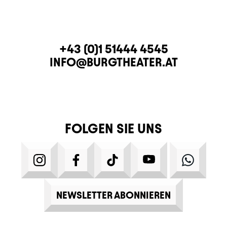
KONTAKT
TELEFON
+43 (0)1 51444 4545
E-MAIL
INFO@BURGTHEATER.AT
FOLGEN SIE UNS
INSTAGRAM
FACEBOOK
TIKTOK
YOUTUBE
WHATS
NEWSLETTER ABONNIEREN