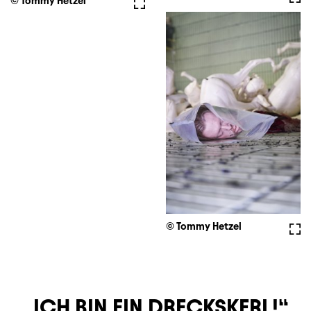
© Tommy Hetzel
Vollbild
© Tommy Hetzel
Voll
ICH BIN EIN DRECKSKERL!