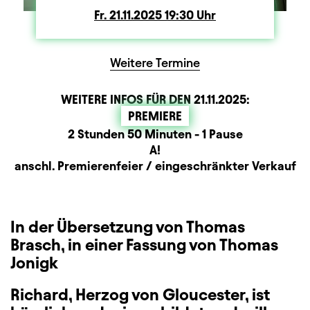
Fr.
Freitag
21.11.2025
19:30
Uhr
Weitere Termine
WEITERE INFOS FÜR DEN
21.11.2025
:
PREMIERE
Dauer und Pausen
Beschreibung
Information
2 Stunden 50 Minuten - 1 Pause
Sitzplan
A!
Zusatzinformation
anschl. Premierenfeier / eingeschränkter Verkauf
In der Übersetzung von Thomas
Brasch, in einer Fassung von Thomas
Jonigk
Richard, Herzog von Gloucester, ist