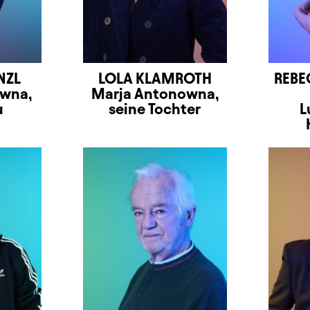
NZL
LOLA KLAMROTH
REBE
ewna,
Marja Antonowna,
u
seine Tochter
L