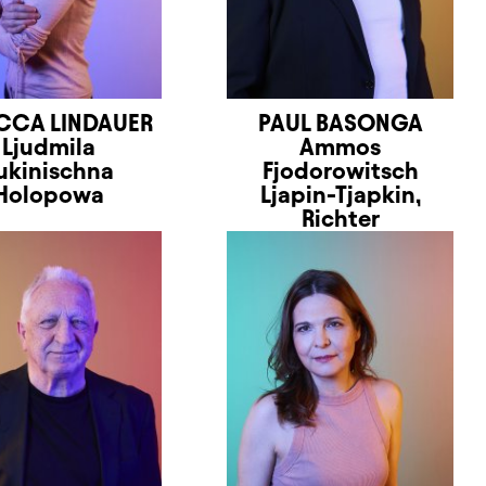
CCA LINDAUER
PAUL BASONGA
Ljudmila
Ammos
ukinischna
Fjodorowitsch
Holopowa
Ljapin-Tjapkin,
Richter