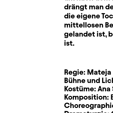
drängt man d
die eigene Toc
mittellosen Be
gelandet ist, b
ist.
Regie:
Mateja 
Bühne und Lic
Kostüme:
Ana
Komposition:
Choreographi