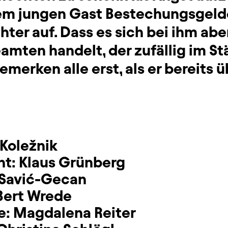
em jungen Gast Bestechungsgeld
hter auf. Dass es sich bei ihm ab
amten handelt, der zufällig im St
emerken alle erst, als er bereits u
Koležnik
ht:
Klaus Grünberg
 Savić-Gecan
Bert Wrede
e:
Magdalena Reiter