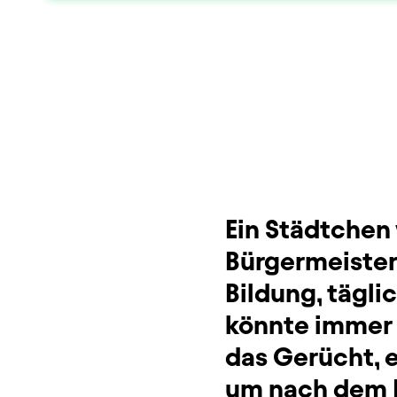
Dauer und Pausen
Beschreibung
Info
Sitzplan
Zusatzinformation
Ein Städtchen
Bürgermeister
Bildung, tägl
könnte immer 
das Gerücht, 
um nach dem R