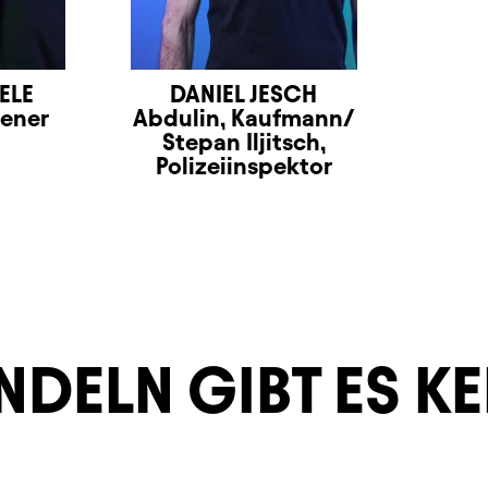
ELE
DANIEL JESCH
iener
Abdulin, Kaufmann/
Stepan Iljitsch,
Polizeiinspektor
DELN GIBT ES KE