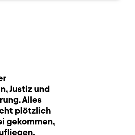
er
n, Justiz und
rung. Alles
ht plötzlich
 sei gekommen,
ufliegen,