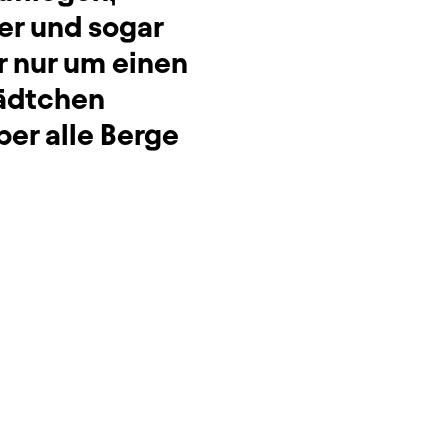
er und sogar
er nur um einen
ädtchen
̈ber alle Berge