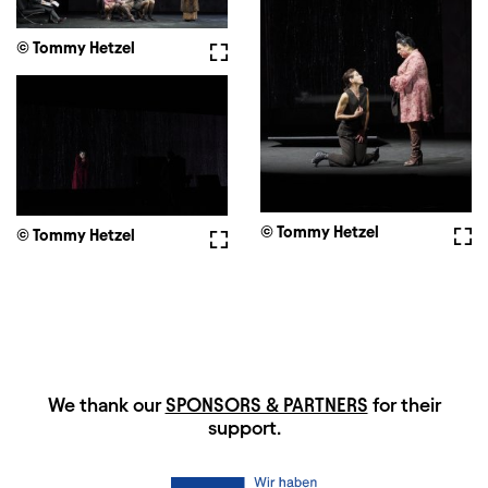
© Tommy Hetzel
Fullscreen
© Tommy Hetzel
Full
© Tommy Hetzel
Fullscreen
HAUPTSPONSOREN
We thank our
SPONSORS & PARTNERS
for their
support.