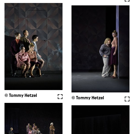
© Tommy Hetzel
Fullscreen
© Tommy Hetzel
Full