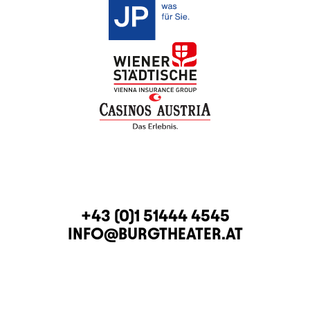
CONTACT
TELEPHONE
+43 (0)1 51444 4545
E-MAIL
INFO@BURGTHEATER.AT