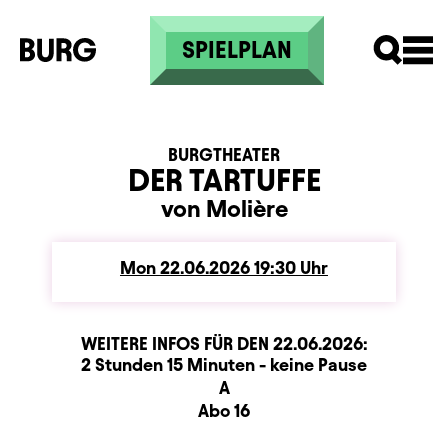
Skip to main content
SPIELPLAN
BURGTHEATER
DER TARTUFFE
von Molière
Mon
Monday
22.06.2026
19:30
Uhr
WEITERE INFOS FÜR DEN
22.06.2026
:
Dauer und Pausen
Beschreibung
Information
2 Stunden 15 Minuten - keine Pause
Sitzplan
A
Zusatzinformation
Abo 16