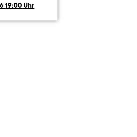
ay
26
19:00
Uhr