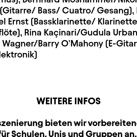
(Gitarre/ Bass/ Cuatro/ Gesang), 
 Ernst (Bassklarinette/ Klarinet
löte), Rina
Kaçinari
/Gudula Urban
 Wagner/Barry O'Mahony (E-Gitar
lektronik)
WEITERE INFOS
nszenierung bieten wir vorbereite
für Schulen, Unis und Gruppen an.