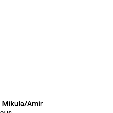
rg Mikula/Amir
laus