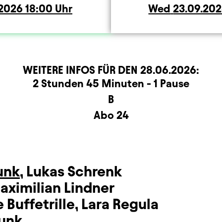
y
.2026
18:00
Uhr
Wed
Wednesd
23.09.20
WEITERE INFOS FÜR DEN
28.06.2026
:
rmation
2 Stunden 45 Minuten - 1 Pause
B
Abo 24
runk
,
Lukas Schrenk
aximilian Lindner
 Buffetrille
,
Lara Regula
runk