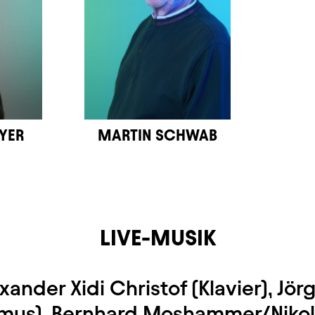
YER
MARTIN SCHWAB
LIVE-MUSIK
xander Xidi Christof (Klavier), Jö
mus), Bernhard Moshammer/Niko