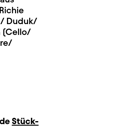
Richie
te/ Duduk/
 (Cello/
re/
nde
Stück-