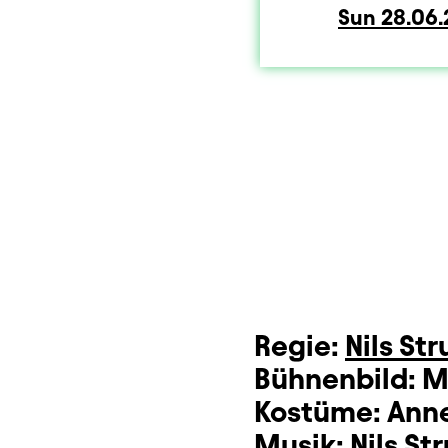
Sun
Sunda
28.06
Dauer und Pausen
Beschreibung
Info
Sitzplan
Zusatzinformation
Regie:
Nils St
Bühnenbild:
M
Kostüme:
Anne
Musik:
Nils St