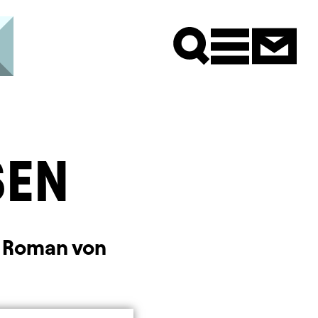
Newsle
SEN
m Roman von