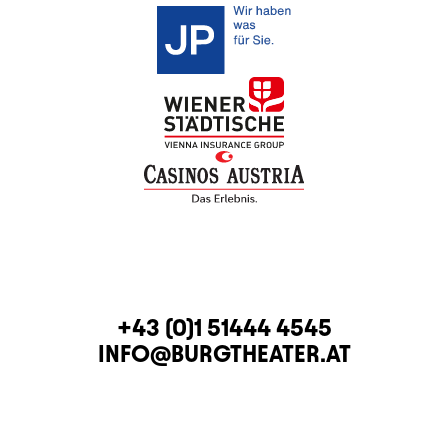
CONTACT
TELEPHONE
+43 (0)1 51444 4545
E-MAIL
INFO@BURGTHEATER.AT