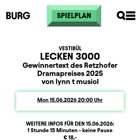
Skip to main content
SPIELPLAN
VESTIBÜL
LECKEN 3000
Gewinnertext des Retzhofer
Dramapreises 2025
von lynn t musiol
Mon
Monday
15.06.2026
20:00
Uhr
WEITERE INFOS FÜR DEN
15.06.2026
:
Dauer und Pausen
Beschreibung
Information
1 Stunde 15 Minuten - keine Pause
Zusatzinformation
€ 18,-