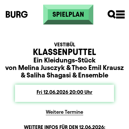
Skip to main content
SPIELPLAN
VESTIBÜL
KLASSENPUTTEL
Ein Kleidungs-Stück
von Melina Jusczyk
&
Theo Emil Krausz
&
Saliha Shagasi
&
Ensemble
Fri
Friday
12.06.2026
20:00
Uhr
Weitere Termine
WEITERE INFOS FÜR DEN
12.06.2026
: