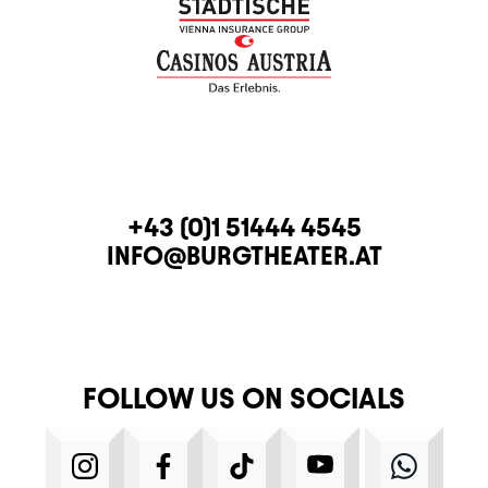
CONTACT
TELEPHONE
+43 (0)1 51444 4545
E-MAIL
INFO@BURGTHEATER.AT
FOLLOW US ON SOCIALS
INSTAGRAM
FACEBOOK
TIKTOK
YOUTUBE
WHATS