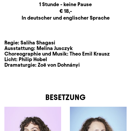
Dauer und Pausen
Beschreibung
Information
1 Stunde - keine Pause
Zusatzinformation
€ 18,-
Sprachbeschreibung
In deutscher und englischer Sprache
Regie:
Saliha Shagasi
Ausstattung:
Melina Jusczyk
Choreographie und Musik:
Theo Emil Krausz
Licht:
Philip Hobel
Dramaturgie:
Zoë von Dohnányi
BESETZUNG