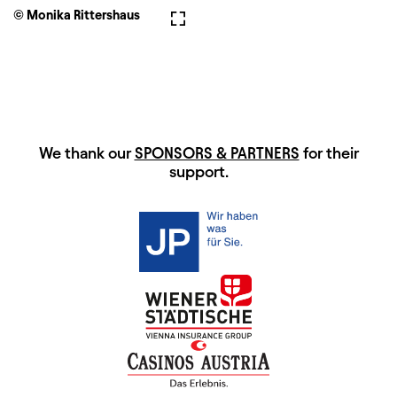
© Monika Rittershaus
Fullscreen
HAUPTSPONSOREN
We thank our
SPONSORS & PARTNERS
for their
support.