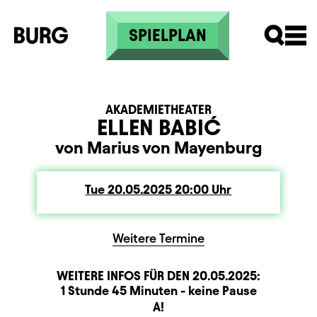
Skip to main content
SPIELPLAN
AKADEMIETHEATER
ELLEN BABIĆ
von Marius von Mayenburg
Tue
Tuesday
20.05.2025
20:00
Uhr
Weitere Termine
WEITERE INFOS FÜR DEN
20.05.2025
:
Dauer und Pausen
Beschreibung
Information
1 Stunde 45 Minuten - keine Pause
Sitzplan
A!