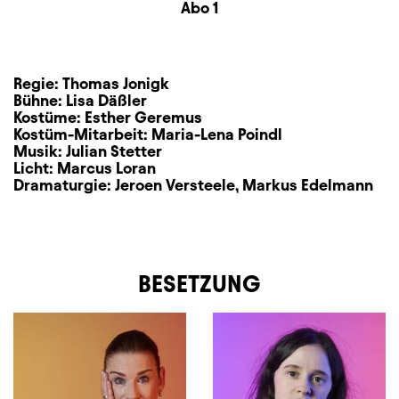
Zusatzinformation
Abo 1
Regie:
Thomas Jonigk
Bühne:
Lisa Däßler
Kostüme:
Esther Geremus
Kostüm-Mitarbeit:
Maria-Lena Poindl
Musik:
Julian Stetter
Licht:
Marcus Loran
Dramaturgie:
Jeroen Versteele
,
Markus Edelmann
BESETZUNG