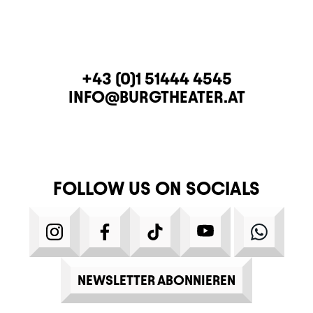
CONTACT
TELEPHONE
+43 (0)1 51444 4545
E-MAIL
INFO@BURGTHEATER.AT
FOLLOW US ON SOCIALS
INSTAGRAM
FACEBOOK
TIKTOK
YOUTUBE
WHATS
NEWSLETTER ABONNIEREN