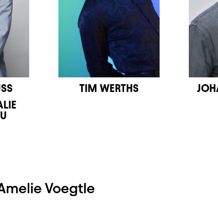
SS
TIM WERTHS
JOH
LIE
NU
 Amelie Voegtle