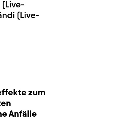
 (Live-
ndi (Live-
effekte zum
ten
e Anfälle