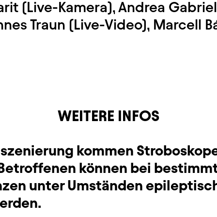
it (Live-Kamera), Andrea Gabriel
nes Traun (Live-Video), Marcell Bá
WEITERE INFOS
Inszenierung kommen Stroboskop
i Betroffenen können bei bestimm
nzen unter Umständen epileptisch
werden.