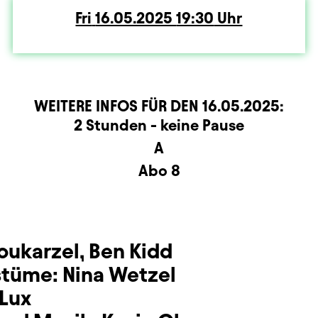
Fri
Friday
16.05.2025
19:30
Uhr
WEITERE INFOS FÜR DEN
16.05.2025
:
rmation
2 Stunden - keine Pause
A
Abo 8
oukarzel
,
Ben Kidd
stüme:
Nina Wetzel
 Lux