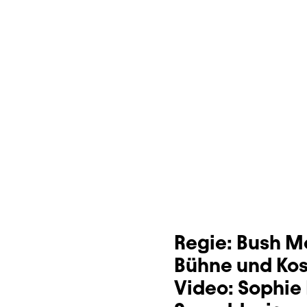
Dauer und Pausen
Beschreibung
Info
Sitzplan
Zusatzinformation
Regie:
Bush M
Bühne und Ko
Video:
Sophie