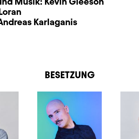
und Musik:
Kevin Gleeson
Loran
Andreas Karlaganis
BESETZUNG