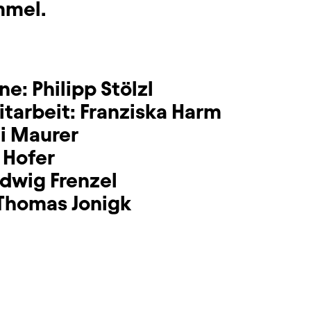
mmel.
hne:
Philipp Stölzl
tarbeit:
Franziska Harm
i Maurer
 Hofer
udwig Frenzel
Thomas Jonigk