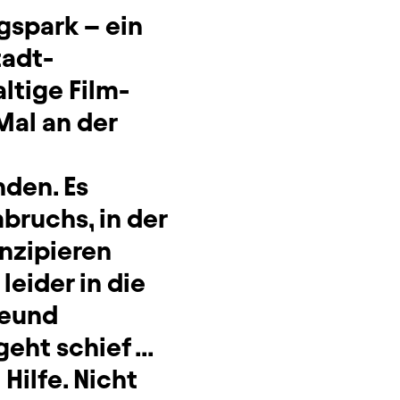
gspark – ein
tadt-
ltige Film-
Mal an der
den. Es
mbruchs, in der
nzipieren
leider in die
reund
eht schief ...
ilfe. Nicht