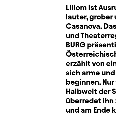
Liliom ist Aus
lauter, grober
Casanova. Das 
und Theaterreg
BURG präsenti
Österreichis
erzählt von e
sich arme un
beginnen. Nur 
Halbwelt der S
überredet ihn 
und am Ende k