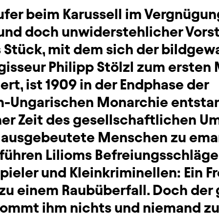
rufer beim Karussell im Vergnügun
 und doch unwiderstehlicher Vors
Stück, mit dem sich der bildgewa
isseur Philipp Stölzl zum ersten 
ert, ist 1909 in der Endphase der
ch-Ungarischen Monarchie entstan
iner Zeit des gesellschaftlichen U
d ausgebeutete Menschen zu ema
führen Lilioms Befreiungsschläge 
pieler und Kleinkriminellen: Ein F
zu einem Raubüberfall. Doch der g
ommt ihm nichts und niemand zu H