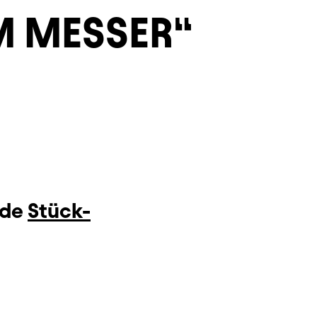
M MESSER
nde
Stück-
.