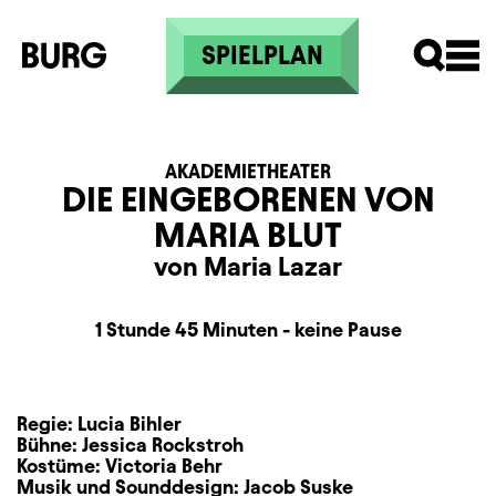
Skip to main content
SPIELPLAN
AKADEMIETHEATER
DIE EINGEBORENEN VON
MARIA BLUT
von Maria Lazar
Dauer und Pausen
Beschreibung
Information
1 Stunde 45 Minuten - keine Pause
Regie:
Lucia Bihler
Bühne:
Jessica Rockstroh
Kostüme:
Victoria Behr
Musik und Sounddesign:
Jacob Suske