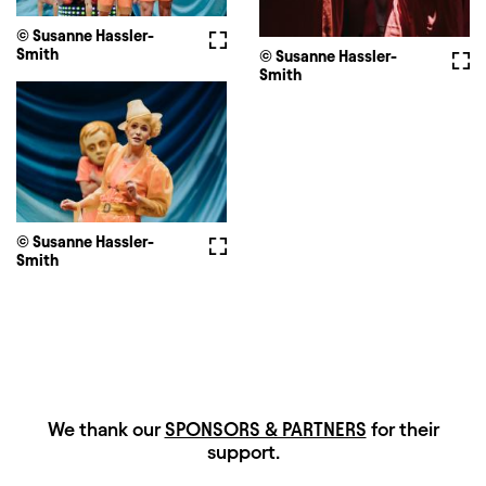
© Susanne Hassler-
Fullscreen
Smith
© Susanne Hassler-
Full
Smith
© Susanne Hassler-
Fullscreen
Smith
HAUPTSPONSOREN
We thank our
SPONSORS & PARTNERS
for their
support.