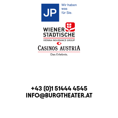
CONTACT
TELEPHONE
+43 (0)1 51444 4545
E-MAIL
INFO@BURGTHEATER.AT