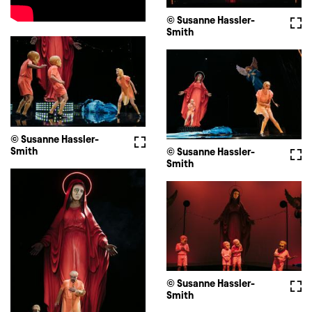
© Susanne Hassler-
Full
Smith
© Susanne Hassler-
Fullscreen
Smith
© Susanne Hassler-
Full
Smith
© Susanne Hassler-
Full
Smith