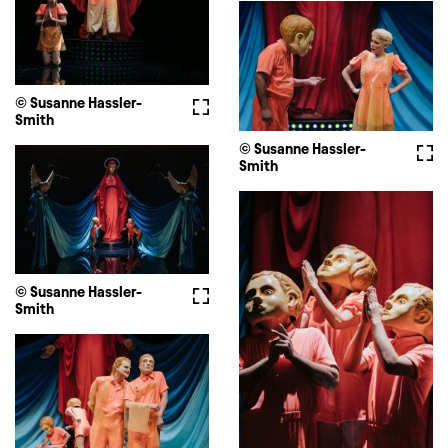
© Susanne Hassler-
Fullscreen
Smith
© Susanne Hassler-
Full
Smith
© Susanne Hassler-
Fullscreen
Smith